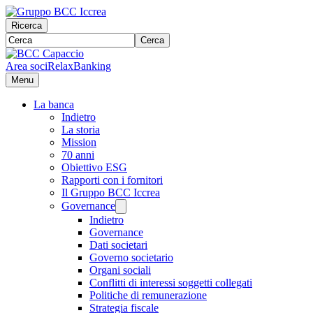
Ricerca
Cerca
Area soci
RelaxBanking
Menu
La banca
Indietro
La storia
Mission
70 anni
Obiettivo ESG
Rapporti con i fornitori
Il Gruppo BCC Iccrea
Governance
Indietro
Governance
Dati societari
Governo societario
Organi sociali
Conflitti di interessi soggetti collegati
Politiche di remunerazione
Strategia fiscale