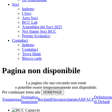
Soci
Indietro
I Soci
Area Soci
BCC Lab
Assemblea dei Soci 2025
Noi Siamo Soci BCC
Premio Scolastico
Contattaci
Indietro
Contattaci
Trova filiale
Blocco carte
Pagina non disponibile
La pagina che stai cercando non esiste
o potrebbe essere temporaneamente non disponibile.
Per continuare torna alla
Normativa
Definizion
Trasparenza
Reclami
Disconoscimento
ABF
ACF
finanziaria
di Default