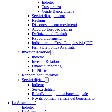
Indietro
Trasparenza
Guide Banca d'Italia
Servizi di pagamento
Reclami
Disconoscimento movimenti
Accordo Europeo Bail-in
Definizione di Default
Rapporti dormienti
Indicatore dei Costi Complessivi (ICC)
Firma Elettronica Avanzata
Investor Relations
Indietro
Investor Relations
Financial reporting
III Pilastro
Rapporti con i fornitori
Servizi digitali
Indietro
Servizi digitali
RelaxBanking, la tua banca digitale
Novità bonifici: verifica del beneficiario
La Sostenibilità
Indietro
La Sostenibilità