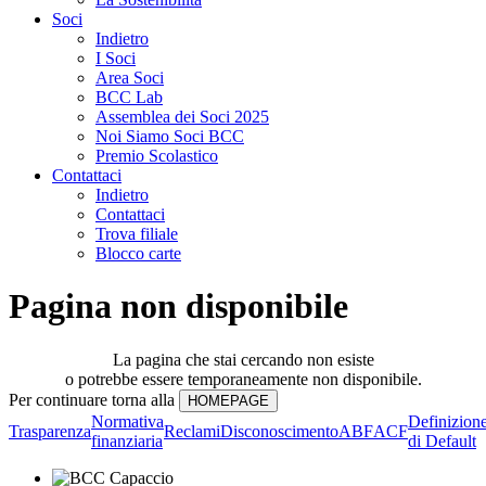
Soci
Indietro
I Soci
Area Soci
BCC Lab
Assemblea dei Soci 2025
Noi Siamo Soci BCC
Premio Scolastico
Contattaci
Indietro
Contattaci
Trova filiale
Blocco carte
Pagina non disponibile
La pagina che stai cercando non esiste
o potrebbe essere temporaneamente non disponibile.
Per continuare torna alla
Normativa
Definizion
Trasparenza
Reclami
Disconoscimento
ABF
ACF
finanziaria
di Default