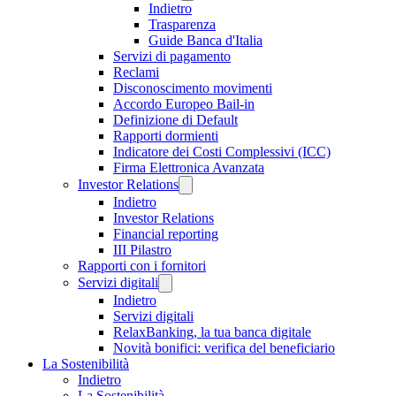
Indietro
Trasparenza
Guide Banca d'Italia
Servizi di pagamento
Reclami
Disconoscimento movimenti
Accordo Europeo Bail-in
Definizione di Default
Rapporti dormienti
Indicatore dei Costi Complessivi (ICC)
Firma Elettronica Avanzata
Investor Relations
Indietro
Investor Relations
Financial reporting
III Pilastro
Rapporti con i fornitori
Servizi digitali
Indietro
Servizi digitali
RelaxBanking, la tua banca digitale
Novità bonifici: verifica del beneficiario
La Sostenibilità
Indietro
La Sostenibilità