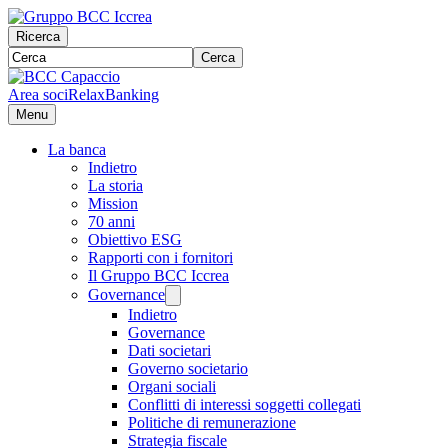
Ricerca
Cerca
Area soci
RelaxBanking
Menu
La banca
Indietro
La storia
Mission
70 anni
Obiettivo ESG
Rapporti con i fornitori
Il Gruppo BCC Iccrea
Governance
Indietro
Governance
Dati societari
Governo societario
Organi sociali
Conflitti di interessi soggetti collegati
Politiche di remunerazione
Strategia fiscale