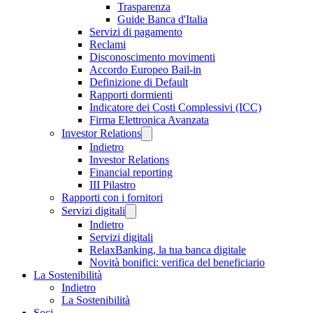
Trasparenza
Guide Banca d'Italia
Servizi di pagamento
Reclami
Disconoscimento movimenti
Accordo Europeo Bail-in
Definizione di Default
Rapporti dormienti
Indicatore dei Costi Complessivi (ICC)
Firma Elettronica Avanzata
Investor Relations
Indietro
Investor Relations
Financial reporting
III Pilastro
Rapporti con i fornitori
Servizi digitali
Indietro
Servizi digitali
RelaxBanking, la tua banca digitale
Novità bonifici: verifica del beneficiario
La Sostenibilità
Indietro
La Sostenibilità
Soci