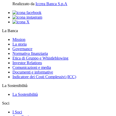
Realizzato da
Iccrea Banca S.p.A
La Banca
Mission
La storia
Governance
Normativa finanziaria
Etica di Gruppo e Whistleblowing
Investor Relations
Comunicazioni e media
Documenti e informative
Indicatore dei Costi Complessivi (ICC)
La Sostenibilità
La Sostenibilità
Soci
I Soci