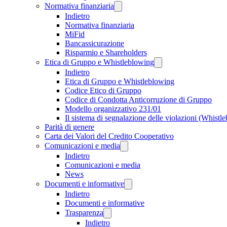
Normativa finanziaria
Indietro
Normativa finanziaria
MiFid
Bancassicurazione
Risparmio e Shareholders
Etica di Gruppo e Whistleblowing
Indietro
Etica di Gruppo e Whistleblowing
Codice Etico di Gruppo
Codice di Condotta Anticorruzione di Gruppo
Modello organizzativo 231/01
Il sistema di segnalazione delle violazioni (Whistl
Parità di genere
Carta dei Valori del Credito Cooperativo
Comunicazioni e media
Indietro
Comunicazioni e media
News
Documenti e informative
Indietro
Documenti e informative
Trasparenza
Indietro