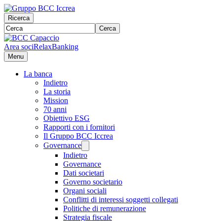
Ricerca
Cerca
Area soci
RelaxBanking
Menu
La banca
Indietro
La storia
Mission
70 anni
Obiettivo ESG
Rapporti con i fornitori
Il Gruppo BCC Iccrea
Governance
Indietro
Governance
Dati societari
Governo societario
Organi sociali
Conflitti di interessi soggetti collegati
Politiche di remunerazione
Strategia fiscale