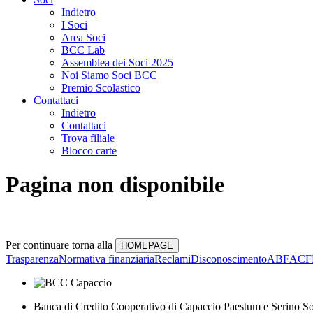
Indietro
I Soci
Area Soci
BCC Lab
Assemblea dei Soci 2025
Noi Siamo Soci BCC
Premio Scolastico
Contattaci
Indietro
Contattaci
Trova filiale
Blocco carte
Pagina non disponibile
Per continuare torna alla
Trasparenza
Normativa finanziaria
Reclami
Disconoscimento
ABF
ACF
Banca di Credito Cooperativo di Capaccio Paestum e Serino So