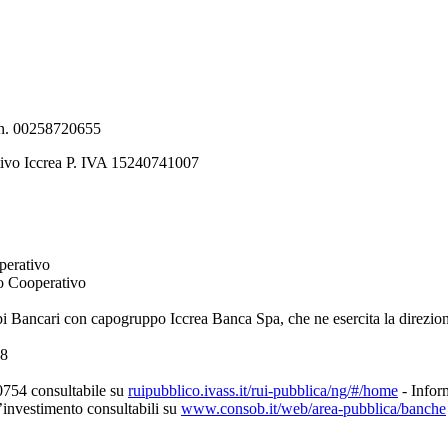
e n. 00258720655
tivo Iccrea P. IVA 15240741007
perativo
to Cooperativo
pi Bancari con capogruppo Iccrea Banca Spa, che ne esercita la direzio
08
0754 consultabile su
ruipubblico.ivass.it/rui-pubblica/ng/#/home
- Inform
d’investimento consultabili su
www.consob.it/web/area-pubblica/banche