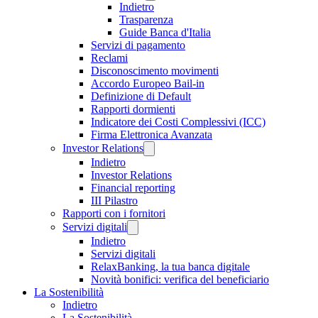
Indietro
Trasparenza
Guide Banca d'Italia
Servizi di pagamento
Reclami
Disconoscimento movimenti
Accordo Europeo Bail-in
Definizione di Default
Rapporti dormienti
Indicatore dei Costi Complessivi (ICC)
Firma Elettronica Avanzata
Investor Relations
Indietro
Investor Relations
Financial reporting
III Pilastro
Rapporti con i fornitori
Servizi digitali
Indietro
Servizi digitali
RelaxBanking, la tua banca digitale
Novità bonifici: verifica del beneficiario
La Sostenibilità
Indietro
La Sostenibilità