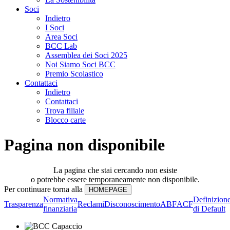
Soci
Indietro
I Soci
Area Soci
BCC Lab
Assemblea dei Soci 2025
Noi Siamo Soci BCC
Premio Scolastico
Contattaci
Indietro
Contattaci
Trova filiale
Blocco carte
Pagina non disponibile
La pagina che stai cercando non esiste
o potrebbe essere temporaneamente non disponibile.
Per continuare torna alla
Normativa
Definizion
Trasparenza
Reclami
Disconoscimento
ABF
ACF
finanziaria
di Default