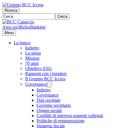
Ricerca
Cerca
Area soci
RelaxBanking
Menu
La banca
Indietro
La storia
Mission
70 anni
Obiettivo ESG
Rapporti con i fornitori
Il Gruppo BCC Iccrea
Governance
Indietro
Governance
Dati societari
Governo societario
Organi sociali
Conflitti di interessi soggetti collegati
Politiche di remunerazione
Strategia fiscale