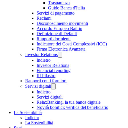
Trasparenza
Guide Banca d'Italia
Servizi di pagamento
Reclami
Disconoscimento movimenti
Accordo Europeo Bail-in
Definizione di Default
Rapporti dormienti
Indicatore dei Costi Complessivi (ICC)
Firma Elettronica Avanzata
Investor Relations
Indietro
Investor Relations
Financial reporting
III Pilastro
Rapporti con i fornitori
Servizi digitali
Indietro
Servizi digitali
RelaxBanking, la tua banca digitale
Novità bonifici: verifica del beneficiario
La Sostenibilità
Indietro
La Sostenibilità
Soci