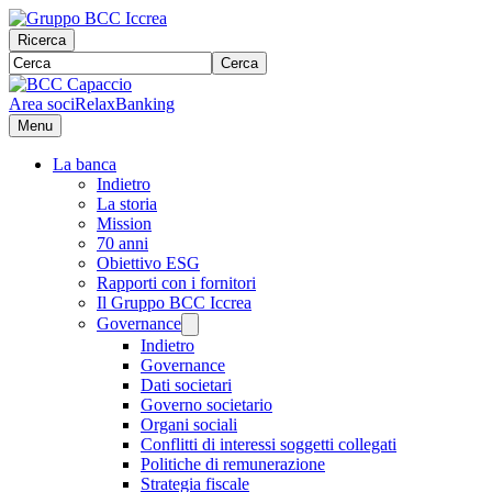
Ricerca
Cerca
Area soci
RelaxBanking
Menu
La banca
Indietro
La storia
Mission
70 anni
Obiettivo ESG
Rapporti con i fornitori
Il Gruppo BCC Iccrea
Governance
Indietro
Governance
Dati societari
Governo societario
Organi sociali
Conflitti di interessi soggetti collegati
Politiche di remunerazione
Strategia fiscale