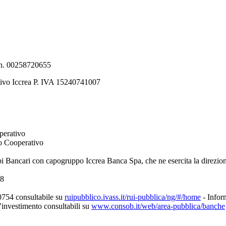
e n. 00258720655
tivo Iccrea P. IVA 15240741007
perativo
to Cooperativo
pi Bancari con capogruppo Iccrea Banca Spa, che ne esercita la direzio
08
0754 consultabile su
ruipubblico.ivass.it/rui-pubblica/ng/#/home
- Inform
d’investimento consultabili su
www.consob.it/web/area-pubblica/banche