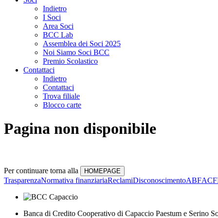
Indietro
I Soci
Area Soci
BCC Lab
Assemblea dei Soci 2025
Noi Siamo Soci BCC
Premio Scolastico
Contattaci
Indietro
Contattaci
Trova filiale
Blocco carte
Pagina non disponibile
Per continuare torna alla
Trasparenza
Normativa finanziaria
Reclami
Disconoscimento
ABF
ACF
Banca di Credito Cooperativo di Capaccio Paestum e Serino So