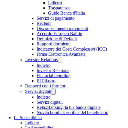
Indietro
Trasparenza
Guide Banca d'Italia
Servizi di pagamento
Reclami
Disconoscimento movimenti
Accordo Europeo Bail-in
Definizione di Default
Rapporti dormienti
Indicatore dei Costi Complessivi (ICC)
Firma Elettronica Avanzata
Investor Relations
Indietro
Investor Relations
Financial reporting
III Pilastro
Rapporti con i fornitori
Servizi digitali
Indietro
Servizi digitali
RelaxBanking, la tua banca digitale
Novità bonifici: verifica del beneficiario
La Sostenibilità
Indietro
La Sostenibilità