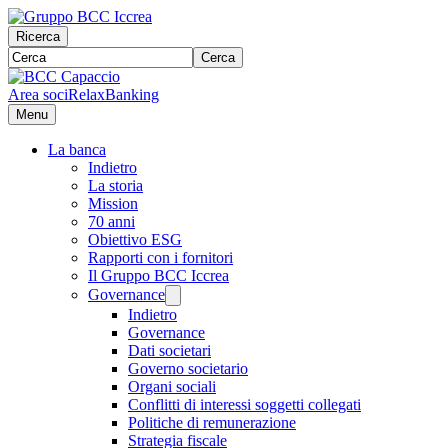
Ricerca
Cerca
Area soci
RelaxBanking
Menu
La banca
Indietro
La storia
Mission
70 anni
Obiettivo ESG
Rapporti con i fornitori
Il Gruppo BCC Iccrea
Governance
Indietro
Governance
Dati societari
Governo societario
Organi sociali
Conflitti di interessi soggetti collegati
Politiche di remunerazione
Strategia fiscale