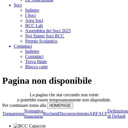
Soci
Indietro
I Soci
Area Soci
BCC Lab
Assemblea dei Soci 2025
Noi Siamo Soci BCC
Premio Scolastico
Contattaci
Indietro
Contattaci
Trova filiale
Blocco carte
Pagina non disponibile
La pagina che stai cercando non esiste
o potrebbe essere temporaneamente non disponibile.
Per continuare torna alla
Normativa
Definizion
Trasparenza
Reclami
Disconoscimento
ABF
ACF
finanziaria
di Default