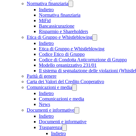
Normativa finanziaria
Indietro
Normativa finanziaria
MiFid
Bancassicurazione
Risparmio e Shareholders
Etica di Gruppo e Whistleblowing
Indietro
Etica di Gruppo e Whistleblowing
Codice Etico di Gruppo
Codice di Condotta Anticorruzione di Gruppo
Modello organizzativo 231/01
Il sistema di segnalazione delle violazioni (Whistl
Parità di genere
Carta dei Valori del Credito Cooperativo
Comunicazioni e media
Indietro
Comunicazioni e media
News
Documenti e informative
Indietro
Documenti e informative
Trasparenza
Indietro