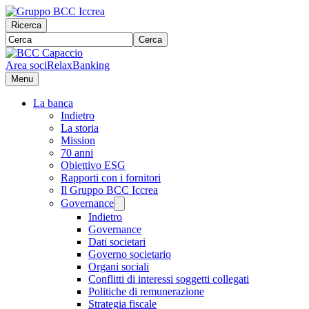
Ricerca
Cerca
Area soci
RelaxBanking
Menu
La banca
Indietro
La storia
Mission
70 anni
Obiettivo ESG
Rapporti con i fornitori
Il Gruppo BCC Iccrea
Governance
Indietro
Governance
Dati societari
Governo societario
Organi sociali
Conflitti di interessi soggetti collegati
Politiche di remunerazione
Strategia fiscale