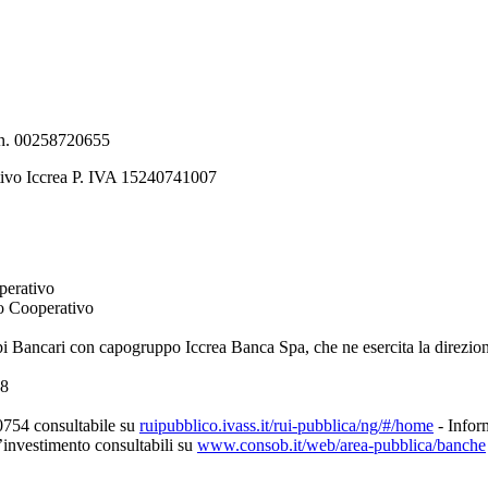
e n. 00258720655
tivo Iccrea P. IVA 15240741007
perativo
to Cooperativo
pi Bancari con capogruppo Iccrea Banca Spa, che ne esercita la direzio
08
0754 consultabile su
ruipubblico.ivass.it/rui-pubblica/ng/#/home
- Inform
d’investimento consultabili su
www.consob.it/web/area-pubblica/banche