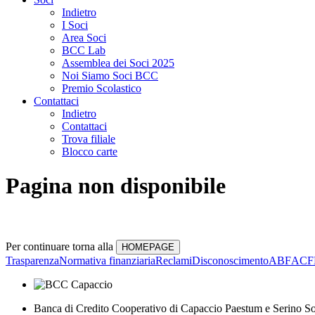
Indietro
I Soci
Area Soci
BCC Lab
Assemblea dei Soci 2025
Noi Siamo Soci BCC
Premio Scolastico
Contattaci
Indietro
Contattaci
Trova filiale
Blocco carte
Pagina non disponibile
Per continuare torna alla
Trasparenza
Normativa finanziaria
Reclami
Disconoscimento
ABF
ACF
Banca di Credito Cooperativo di Capaccio Paestum e Serino So