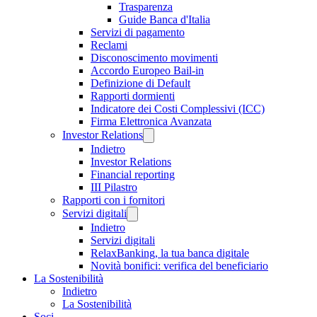
Trasparenza
Guide Banca d'Italia
Servizi di pagamento
Reclami
Disconoscimento movimenti
Accordo Europeo Bail-in
Definizione di Default
Rapporti dormienti
Indicatore dei Costi Complessivi (ICC)
Firma Elettronica Avanzata
Investor Relations
Indietro
Investor Relations
Financial reporting
III Pilastro
Rapporti con i fornitori
Servizi digitali
Indietro
Servizi digitali
RelaxBanking, la tua banca digitale
Novità bonifici: verifica del beneficiario
La Sostenibilità
Indietro
La Sostenibilità
Soci