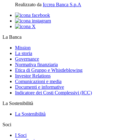
Realizzato da
Iccrea Banca S.p.A
La Banca
Mission
La storia
Governance
Normativa finanziaria
Etica di Gruppo e Whistleblowing
Investor Relations
Comunicazioni e media
Documenti e informative
Indicatore dei Costi Complessivi (ICC)
La Sostenibilità
La Sostenibilità
Soci
I Soci