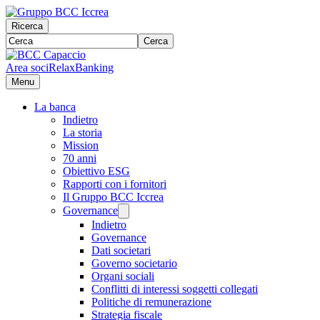
Ricerca
Cerca
Area soci
RelaxBanking
Menu
La banca
Indietro
La storia
Mission
70 anni
Obiettivo ESG
Rapporti con i fornitori
Il Gruppo BCC Iccrea
Governance
Indietro
Governance
Dati societari
Governo societario
Organi sociali
Conflitti di interessi soggetti collegati
Politiche di remunerazione
Strategia fiscale