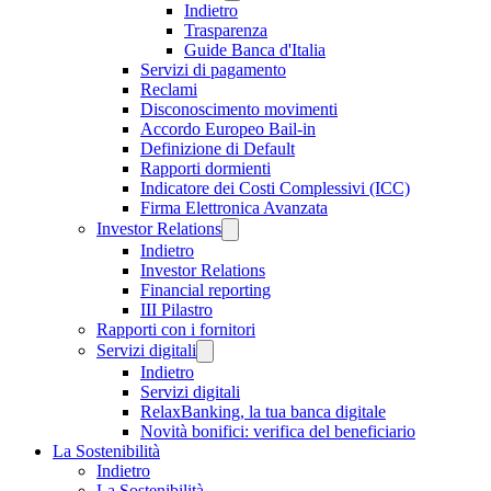
Indietro
Trasparenza
Guide Banca d'Italia
Servizi di pagamento
Reclami
Disconoscimento movimenti
Accordo Europeo Bail-in
Definizione di Default
Rapporti dormienti
Indicatore dei Costi Complessivi (ICC)
Firma Elettronica Avanzata
Investor Relations
Indietro
Investor Relations
Financial reporting
III Pilastro
Rapporti con i fornitori
Servizi digitali
Indietro
Servizi digitali
RelaxBanking, la tua banca digitale
Novità bonifici: verifica del beneficiario
La Sostenibilità
Indietro
La Sostenibilità