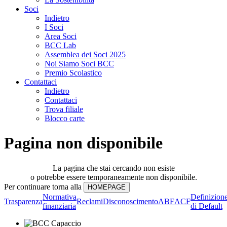
Soci
Indietro
I Soci
Area Soci
BCC Lab
Assemblea dei Soci 2025
Noi Siamo Soci BCC
Premio Scolastico
Contattaci
Indietro
Contattaci
Trova filiale
Blocco carte
Pagina non disponibile
La pagina che stai cercando non esiste
o potrebbe essere temporaneamente non disponibile.
Per continuare torna alla
Normativa
Definizion
Trasparenza
Reclami
Disconoscimento
ABF
ACF
finanziaria
di Default