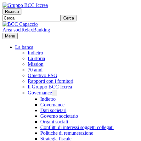
Ricerca
Cerca
Area soci
RelaxBanking
Menu
La banca
Indietro
La storia
Mission
70 anni
Obiettivo ESG
Rapporti con i fornitori
Il Gruppo BCC Iccrea
Governance
Indietro
Governance
Dati societari
Governo societario
Organi sociali
Conflitti di interessi soggetti collegati
Politiche di remunerazione
Strategia fiscale