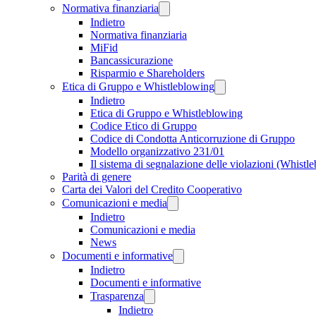
Normativa finanziaria
Indietro
Normativa finanziaria
MiFid
Bancassicurazione
Risparmio e Shareholders
Etica di Gruppo e Whistleblowing
Indietro
Etica di Gruppo e Whistleblowing
Codice Etico di Gruppo
Codice di Condotta Anticorruzione di Gruppo
Modello organizzativo 231/01
Il sistema di segnalazione delle violazioni (Whistl
Parità di genere
Carta dei Valori del Credito Cooperativo
Comunicazioni e media
Indietro
Comunicazioni e media
News
Documenti e informative
Indietro
Documenti e informative
Trasparenza
Indietro