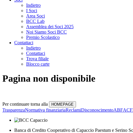
Indietro
I Soci
Area Soci
BCC Lab
Assemblea dei Soci 2025
Noi Siamo Soci BCC
Premio Scolastico
Contattaci
Indietro
Contattaci
Trova filiale
Blocco carte
Pagina non disponibile
Per continuare torna alla
Trasparenza
Normativa finanziaria
Reclami
Disconoscimento
ABF
ACF
Banca di Credito Cooperativo di Capaccio Paestum e Serino So