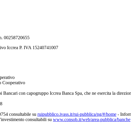
e n. 00258720655
tivo Iccrea P. IVA 15240741007
perativo
to Cooperativo
pi Bancari con capogruppo Iccrea Banca Spa, che ne esercita la direzio
08
0754 consultabile su
ruipubblico.ivass.it/rui-pubblica/ng/#/home
- Inform
d’investimento consultabili su
www.consob.it/web/area-pubblica/banche