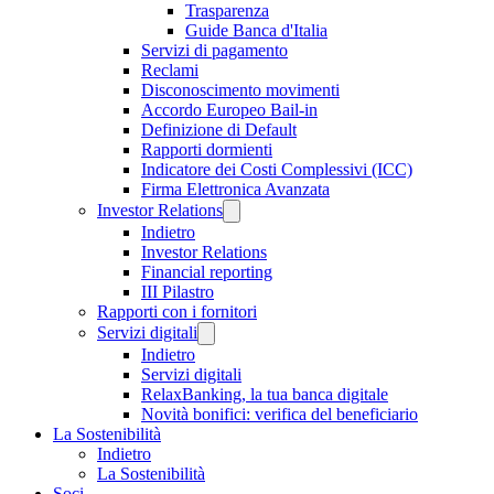
Trasparenza
Guide Banca d'Italia
Servizi di pagamento
Reclami
Disconoscimento movimenti
Accordo Europeo Bail-in
Definizione di Default
Rapporti dormienti
Indicatore dei Costi Complessivi (ICC)
Firma Elettronica Avanzata
Investor Relations
Indietro
Investor Relations
Financial reporting
III Pilastro
Rapporti con i fornitori
Servizi digitali
Indietro
Servizi digitali
RelaxBanking, la tua banca digitale
Novità bonifici: verifica del beneficiario
La Sostenibilità
Indietro
La Sostenibilità
Soci