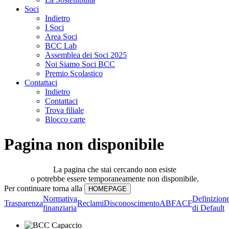
Soci
Indietro
I Soci
Area Soci
BCC Lab
Assemblea dei Soci 2025
Noi Siamo Soci BCC
Premio Scolastico
Contattaci
Indietro
Contattaci
Trova filiale
Blocco carte
Pagina non disponibile
La pagina che stai cercando non esiste
o potrebbe essere temporaneamente non disponibile.
Per continuare torna alla
Normativa
Definizion
Trasparenza
Reclami
Disconoscimento
ABF
ACF
finanziaria
di Default