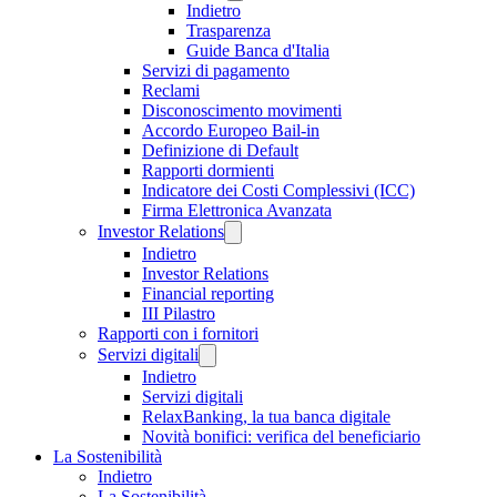
Indietro
Trasparenza
Guide Banca d'Italia
Servizi di pagamento
Reclami
Disconoscimento movimenti
Accordo Europeo Bail-in
Definizione di Default
Rapporti dormienti
Indicatore dei Costi Complessivi (ICC)
Firma Elettronica Avanzata
Investor Relations
Indietro
Investor Relations
Financial reporting
III Pilastro
Rapporti con i fornitori
Servizi digitali
Indietro
Servizi digitali
RelaxBanking, la tua banca digitale
Novità bonifici: verifica del beneficiario
La Sostenibilità
Indietro
La Sostenibilità