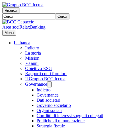
Ricerca
Cerca
Area soci
RelaxBanking
Menu
La banca
Indietro
La storia
Mission
70 anni
Obiettivo ESG
Rapporti con i fornitori
Il Gruppo BCC Iccrea
Governance
Indietro
Governance
Dati societari
Governo societario
Organi sociali
Conflitti di interessi soggetti collegati
Politiche di remunerazione
Strategia fiscale