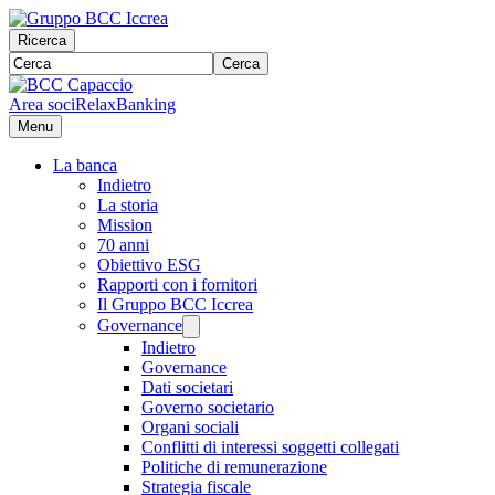
Ricerca
Cerca
Area soci
RelaxBanking
Menu
La banca
Indietro
La storia
Mission
70 anni
Obiettivo ESG
Rapporti con i fornitori
Il Gruppo BCC Iccrea
Governance
Indietro
Governance
Dati societari
Governo societario
Organi sociali
Conflitti di interessi soggetti collegati
Politiche di remunerazione
Strategia fiscale