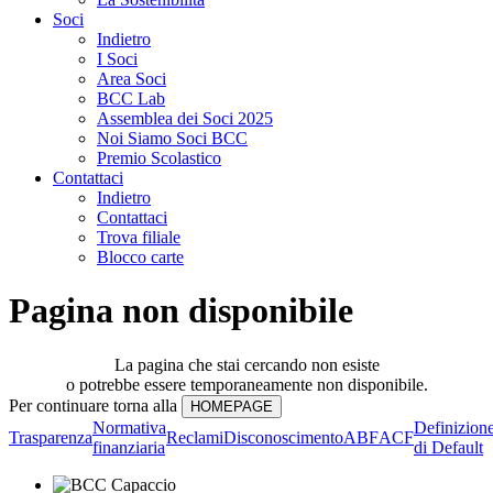
Soci
Indietro
I Soci
Area Soci
BCC Lab
Assemblea dei Soci 2025
Noi Siamo Soci BCC
Premio Scolastico
Contattaci
Indietro
Contattaci
Trova filiale
Blocco carte
Pagina non disponibile
La pagina che stai cercando non esiste
o potrebbe essere temporaneamente non disponibile.
Per continuare torna alla
Normativa
Definizion
Trasparenza
Reclami
Disconoscimento
ABF
ACF
finanziaria
di Default