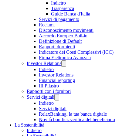
Indietro
Trasparenza
Guide Banca d'Italia
Servizi di pagamento
Reclami
Disconoscimento movimenti
Accordo Europeo Bail-in
Definizione di Default
Rapporti dormienti
Indicatore dei Costi Complessivi (ICC)
Firma Elettronica Avanzata
Investor Relations
Indietro
Investor Relations
Financial reporting
III Pilastro
Rapporti con i fornitori
Servizi digitali
Indietro
Servizi digitali
RelaxBanking, la tua banca digitale
Novità bonifici: verifica del beneficiario
La Sostenibilità
Indietro
La Sostenibilità