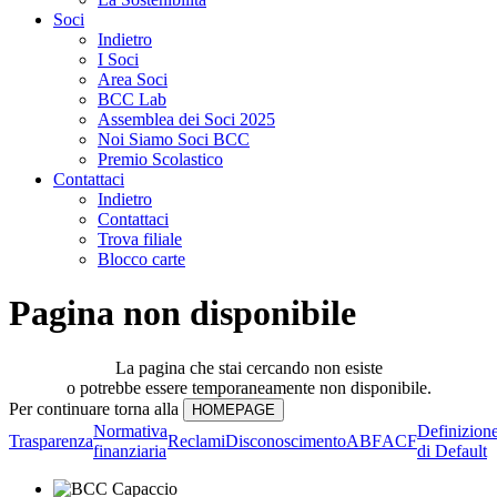
Soci
Indietro
I Soci
Area Soci
BCC Lab
Assemblea dei Soci 2025
Noi Siamo Soci BCC
Premio Scolastico
Contattaci
Indietro
Contattaci
Trova filiale
Blocco carte
Pagina non disponibile
La pagina che stai cercando non esiste
o potrebbe essere temporaneamente non disponibile.
Per continuare torna alla
Normativa
Definizion
Trasparenza
Reclami
Disconoscimento
ABF
ACF
finanziaria
di Default