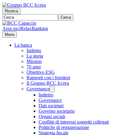
Ricerca
Cerca
Area soci
RelaxBanking
Menu
La banca
Indietro
La storia
Mission
70 anni
Obiettivo ESG
Rapporti con i fornitori
Il Gruppo BCC Iccrea
Governance
Indietro
Governance
Dati societari
Governo societario
Organi sociali
Conflitti di interessi soggetti collegati
Politiche di remunerazione
Strategia fiscale