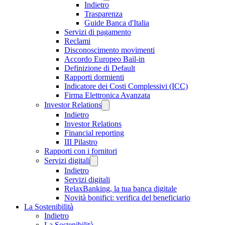
Indietro
Trasparenza
Guide Banca d'Italia
Servizi di pagamento
Reclami
Disconoscimento movimenti
Accordo Europeo Bail-in
Definizione di Default
Rapporti dormienti
Indicatore dei Costi Complessivi (ICC)
Firma Elettronica Avanzata
Investor Relations
Indietro
Investor Relations
Financial reporting
III Pilastro
Rapporti con i fornitori
Servizi digitali
Indietro
Servizi digitali
RelaxBanking, la tua banca digitale
Novità bonifici: verifica del beneficiario
La Sostenibilità
Indietro
La Sostenibilità