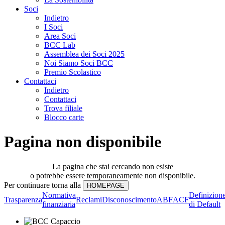
Soci
Indietro
I Soci
Area Soci
BCC Lab
Assemblea dei Soci 2025
Noi Siamo Soci BCC
Premio Scolastico
Contattaci
Indietro
Contattaci
Trova filiale
Blocco carte
Pagina non disponibile
La pagina che stai cercando non esiste
o potrebbe essere temporaneamente non disponibile.
Per continuare torna alla
Normativa
Definizion
Trasparenza
Reclami
Disconoscimento
ABF
ACF
finanziaria
di Default