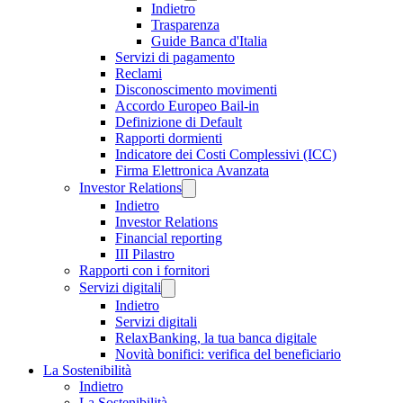
Indietro
Trasparenza
Guide Banca d'Italia
Servizi di pagamento
Reclami
Disconoscimento movimenti
Accordo Europeo Bail-in
Definizione di Default
Rapporti dormienti
Indicatore dei Costi Complessivi (ICC)
Firma Elettronica Avanzata
Investor Relations
Indietro
Investor Relations
Financial reporting
III Pilastro
Rapporti con i fornitori
Servizi digitali
Indietro
Servizi digitali
RelaxBanking, la tua banca digitale
Novità bonifici: verifica del beneficiario
La Sostenibilità
Indietro
La Sostenibilità