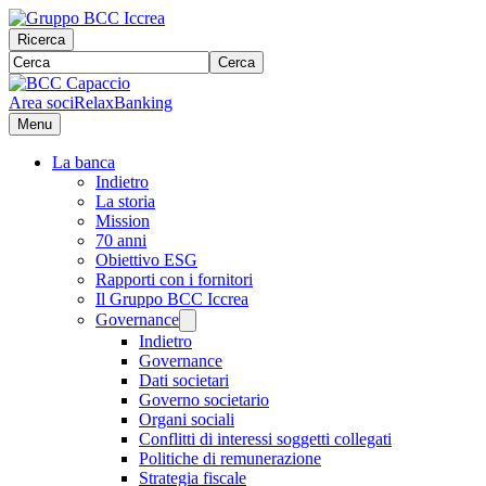
Ricerca
Cerca
Area soci
RelaxBanking
Menu
La banca
Indietro
La storia
Mission
70 anni
Obiettivo ESG
Rapporti con i fornitori
Il Gruppo BCC Iccrea
Governance
Indietro
Governance
Dati societari
Governo societario
Organi sociali
Conflitti di interessi soggetti collegati
Politiche di remunerazione
Strategia fiscale