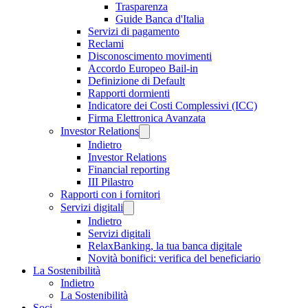
Trasparenza
Guide Banca d'Italia
Servizi di pagamento
Reclami
Disconoscimento movimenti
Accordo Europeo Bail-in
Definizione di Default
Rapporti dormienti
Indicatore dei Costi Complessivi (ICC)
Firma Elettronica Avanzata
Investor Relations
Indietro
Investor Relations
Financial reporting
III Pilastro
Rapporti con i fornitori
Servizi digitali
Indietro
Servizi digitali
RelaxBanking, la tua banca digitale
Novità bonifici: verifica del beneficiario
La Sostenibilità
Indietro
La Sostenibilità
Soci