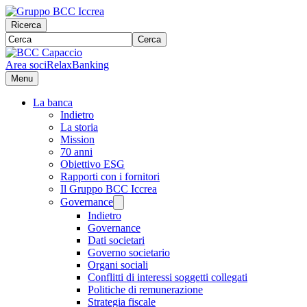
Ricerca
Cerca
Area soci
RelaxBanking
Menu
La banca
Indietro
La storia
Mission
70 anni
Obiettivo ESG
Rapporti con i fornitori
Il Gruppo BCC Iccrea
Governance
Indietro
Governance
Dati societari
Governo societario
Organi sociali
Conflitti di interessi soggetti collegati
Politiche di remunerazione
Strategia fiscale