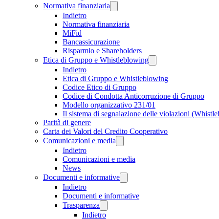
Normativa finanziaria
Indietro
Normativa finanziaria
MiFid
Bancassicurazione
Risparmio e Shareholders
Etica di Gruppo e Whistleblowing
Indietro
Etica di Gruppo e Whistleblowing
Codice Etico di Gruppo
Codice di Condotta Anticorruzione di Gruppo
Modello organizzativo 231/01
Il sistema di segnalazione delle violazioni (Whistl
Parità di genere
Carta dei Valori del Credito Cooperativo
Comunicazioni e media
Indietro
Comunicazioni e media
News
Documenti e informative
Indietro
Documenti e informative
Trasparenza
Indietro