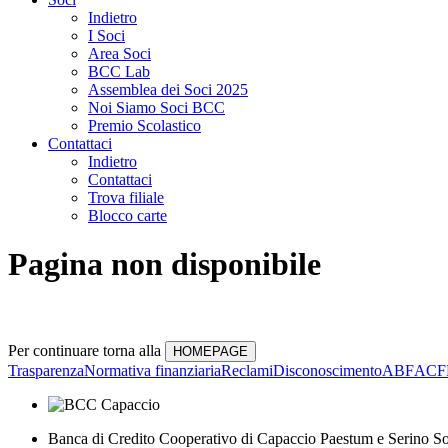
Indietro
I Soci
Area Soci
BCC Lab
Assemblea dei Soci 2025
Noi Siamo Soci BCC
Premio Scolastico
Contattaci
Indietro
Contattaci
Trova filiale
Blocco carte
Pagina non disponibile
Per continuare torna alla
Trasparenza
Normativa finanziaria
Reclami
Disconoscimento
ABF
ACF
Banca di Credito Cooperativo di Capaccio Paestum e Serino So