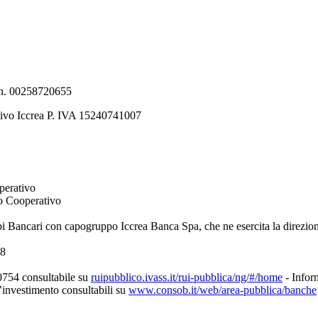
e n. 00258720655
tivo Iccrea P. IVA 15240741007
perativo
to Cooperativo
pi Bancari con capogruppo Iccrea Banca Spa, che ne esercita la direzio
08
0754 consultabile su
ruipubblico.ivass.it/rui-pubblica/ng/#/home
- Inform
d’investimento consultabili su
www.consob.it/web/area-pubblica/banche