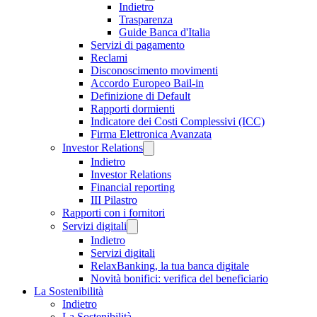
Indietro
Trasparenza
Guide Banca d'Italia
Servizi di pagamento
Reclami
Disconoscimento movimenti
Accordo Europeo Bail-in
Definizione di Default
Rapporti dormienti
Indicatore dei Costi Complessivi (ICC)
Firma Elettronica Avanzata
Investor Relations
Indietro
Investor Relations
Financial reporting
III Pilastro
Rapporti con i fornitori
Servizi digitali
Indietro
Servizi digitali
RelaxBanking, la tua banca digitale
Novità bonifici: verifica del beneficiario
La Sostenibilità
Indietro
La Sostenibilità