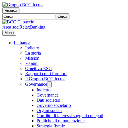
Ricerca
Cerca
Area soci
RelaxBanking
Menu
La banca
Indietro
La storia
Mission
70 anni
Obiettivo ESG
Rapporti con i fornitori
Il Gruppo BCC Iccrea
Governance
Indietro
Governance
Dati societari
Governo societario
Organi sociali
Conflitti di interessi soggetti collegati
Politiche di remunerazione
Strategia fiscale