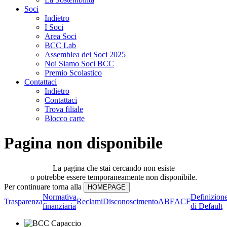
Soci
Indietro
I Soci
Area Soci
BCC Lab
Assemblea dei Soci 2025
Noi Siamo Soci BCC
Premio Scolastico
Contattaci
Indietro
Contattaci
Trova filiale
Blocco carte
Pagina non disponibile
La pagina che stai cercando non esiste
o potrebbe essere temporaneamente non disponibile.
Per continuare torna alla
Normativa
Definizion
Trasparenza
Reclami
Disconoscimento
ABF
ACF
finanziaria
di Default