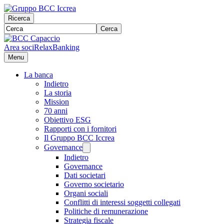
Ricerca
Cerca
Area soci
RelaxBanking
Menu
La banca
Indietro
La storia
Mission
70 anni
Obiettivo ESG
Rapporti con i fornitori
Il Gruppo BCC Iccrea
Governance
Indietro
Governance
Dati societari
Governo societario
Organi sociali
Conflitti di interessi soggetti collegati
Politiche di remunerazione
Strategia fiscale