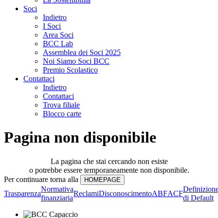
Soci
Indietro
I Soci
Area Soci
BCC Lab
Assemblea dei Soci 2025
Noi Siamo Soci BCC
Premio Scolastico
Contattaci
Indietro
Contattaci
Trova filiale
Blocco carte
Pagina non disponibile
La pagina che stai cercando non esiste
o potrebbe essere temporaneamente non disponibile.
Per continuare torna alla
Normativa
Definizion
Trasparenza
Reclami
Disconoscimento
ABF
ACF
finanziaria
di Default