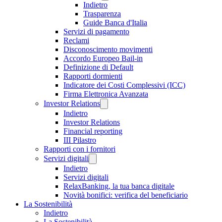
Indietro
Trasparenza
Guide Banca d'Italia
Servizi di pagamento
Reclami
Disconoscimento movimenti
Accordo Europeo Bail-in
Definizione di Default
Rapporti dormienti
Indicatore dei Costi Complessivi (ICC)
Firma Elettronica Avanzata
Investor Relations
Indietro
Investor Relations
Financial reporting
III Pilastro
Rapporti con i fornitori
Servizi digitali
Indietro
Servizi digitali
RelaxBanking, la tua banca digitale
Novità bonifici: verifica del beneficiario
La Sostenibilità
Indietro
La Sostenibilità