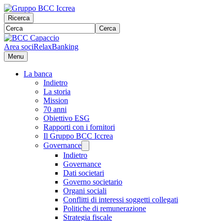
Ricerca
Cerca
Area soci
RelaxBanking
Menu
La banca
Indietro
La storia
Mission
70 anni
Obiettivo ESG
Rapporti con i fornitori
Il Gruppo BCC Iccrea
Governance
Indietro
Governance
Dati societari
Governo societario
Organi sociali
Conflitti di interessi soggetti collegati
Politiche di remunerazione
Strategia fiscale