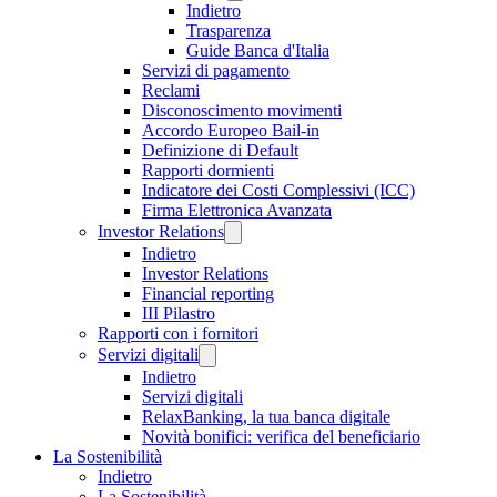
Indietro
Trasparenza
Guide Banca d'Italia
Servizi di pagamento
Reclami
Disconoscimento movimenti
Accordo Europeo Bail-in
Definizione di Default
Rapporti dormienti
Indicatore dei Costi Complessivi (ICC)
Firma Elettronica Avanzata
Investor Relations
Indietro
Investor Relations
Financial reporting
III Pilastro
Rapporti con i fornitori
Servizi digitali
Indietro
Servizi digitali
RelaxBanking, la tua banca digitale
Novità bonifici: verifica del beneficiario
La Sostenibilità
Indietro
La Sostenibilità