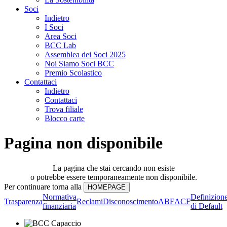
Soci
Indietro
I Soci
Area Soci
BCC Lab
Assemblea dei Soci 2025
Noi Siamo Soci BCC
Premio Scolastico
Contattaci
Indietro
Contattaci
Trova filiale
Blocco carte
Pagina non disponibile
La pagina che stai cercando non esiste
o potrebbe essere temporaneamente non disponibile.
Per continuare torna alla
Normativa
Definizion
Trasparenza
Reclami
Disconoscimento
ABF
ACF
finanziaria
di Default