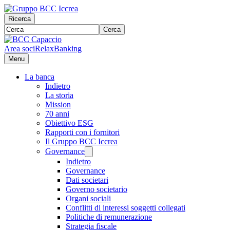
Ricerca
Cerca
Area soci
RelaxBanking
Menu
La banca
Indietro
La storia
Mission
70 anni
Obiettivo ESG
Rapporti con i fornitori
Il Gruppo BCC Iccrea
Governance
Indietro
Governance
Dati societari
Governo societario
Organi sociali
Conflitti di interessi soggetti collegati
Politiche di remunerazione
Strategia fiscale