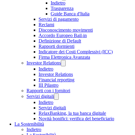
Indietro
Trasparenza
Guide Banca d'Italia
Servizi di pagamento
Reclami
Disconoscimento movimenti
Accordo Europeo Bail-in
Definizione di Default
Rapporti dormienti
Indicatore dei Costi Complessivi (ICC)
Firma Elettronica Avanzata
Investor Relations
Indietro
Investor Relations
Financial reporting
III Pilastro
Rapporti con i fornitori
Servizi digitali
Indietro
Servizi digitali
RelaxBanking, la tua banca digitale
Novità bonifici: verifica del beneficiario
La Sostenibilità
Indietro
La Sostenibilità