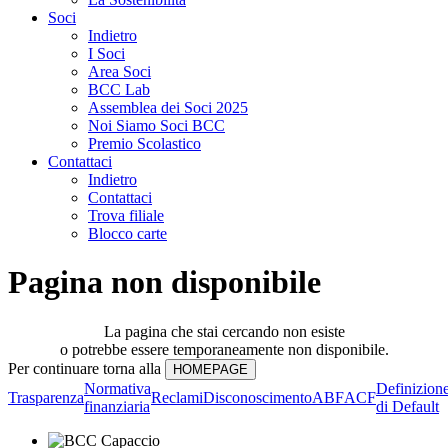
Soci
Indietro
I Soci
Area Soci
BCC Lab
Assemblea dei Soci 2025
Noi Siamo Soci BCC
Premio Scolastico
Contattaci
Indietro
Contattaci
Trova filiale
Blocco carte
Pagina non disponibile
La pagina che stai cercando non esiste
o potrebbe essere temporaneamente non disponibile.
Per continuare torna alla
Normativa
Definizion
Trasparenza
Reclami
Disconoscimento
ABF
ACF
finanziaria
di Default