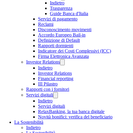
Indietro
Trasparenza
Guide Banca d'Italia
Servizi di pagamento
Reclami
Disconoscimento movimenti
Accordo Europeo Bail-in
Definizione di Default
Rapporti dormienti
Indicatore dei Costi Complessivi (ICC)
Firma Elettronica Avanzata
Investor Relations
Indietro
Investor Relations
Financial reporting
III Pilastro
Rapporti con i fornitori
Servizi digitali
Indietro
Servizi digitali
RelaxBanking, la tua banca digitale
Novità bonifici: verifica del beneficiario
La Sostenibilità
Indietro
La Sostenibilità