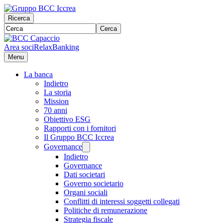
Ricerca
Cerca
Area soci
RelaxBanking
Menu
La banca
Indietro
La storia
Mission
70 anni
Obiettivo ESG
Rapporti con i fornitori
Il Gruppo BCC Iccrea
Governance
Indietro
Governance
Dati societari
Governo societario
Organi sociali
Conflitti di interessi soggetti collegati
Politiche di remunerazione
Strategia fiscale