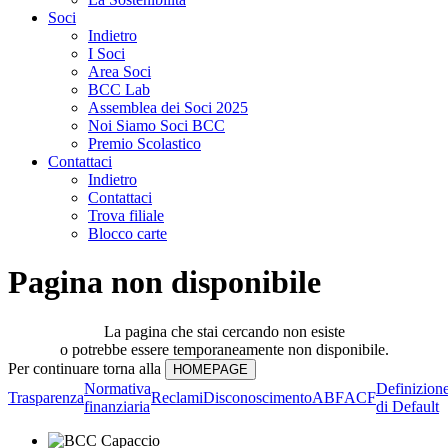
Soci
Indietro
I Soci
Area Soci
BCC Lab
Assemblea dei Soci 2025
Noi Siamo Soci BCC
Premio Scolastico
Contattaci
Indietro
Contattaci
Trova filiale
Blocco carte
Pagina non disponibile
La pagina che stai cercando non esiste
o potrebbe essere temporaneamente non disponibile.
Per continuare torna alla
Normativa
Definizion
Trasparenza
Reclami
Disconoscimento
ABF
ACF
finanziaria
di Default