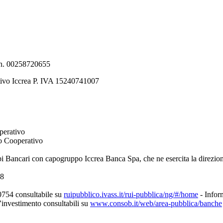
e n. 00258720655
tivo Iccrea P. IVA 15240741007
perativo
to Cooperativo
pi Bancari con capogruppo Iccrea Banca Spa, che ne esercita la direzio
08
0754 consultabile su
ruipubblico.ivass.it/rui-pubblica/ng/#/home
- Inform
d’investimento consultabili su
www.consob.it/web/area-pubblica/banche