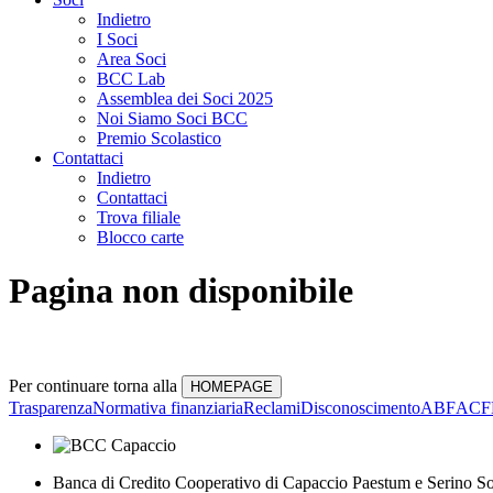
Indietro
I Soci
Area Soci
BCC Lab
Assemblea dei Soci 2025
Noi Siamo Soci BCC
Premio Scolastico
Contattaci
Indietro
Contattaci
Trova filiale
Blocco carte
Pagina non disponibile
Per continuare torna alla
Trasparenza
Normativa finanziaria
Reclami
Disconoscimento
ABF
ACF
Banca di Credito Cooperativo di Capaccio Paestum e Serino So