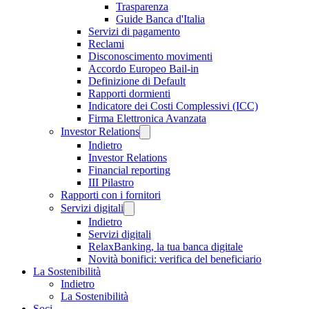
Trasparenza
Guide Banca d'Italia
Servizi di pagamento
Reclami
Disconoscimento movimenti
Accordo Europeo Bail-in
Definizione di Default
Rapporti dormienti
Indicatore dei Costi Complessivi (ICC)
Firma Elettronica Avanzata
Investor Relations
Indietro
Investor Relations
Financial reporting
III Pilastro
Rapporti con i fornitori
Servizi digitali
Indietro
Servizi digitali
RelaxBanking, la tua banca digitale
Novità bonifici: verifica del beneficiario
La Sostenibilità
Indietro
La Sostenibilità
Soci