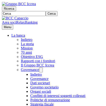
Ricerca
Cerca
Area soci
RelaxBanking
Menu
La banca
Indietro
La storia
Mission
70 anni
Obiettivo ESG
Rapporti con i fornitori
Il Gruppo BCC Iccrea
Governance
Indietro
Governance
Dati societari
Governo societario
Organi sociali
Conflitti di interessi soggetti collegati
Politiche di remunerazione
Strategia fiscale