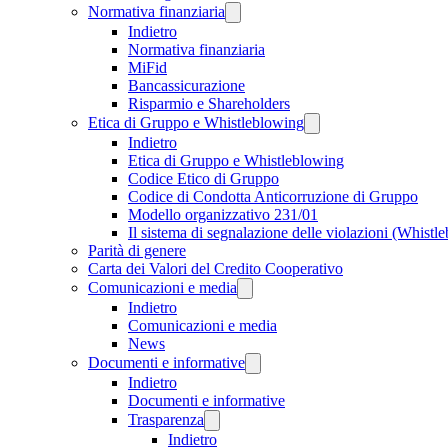
Normativa finanziaria
Indietro
Normativa finanziaria
MiFid
Bancassicurazione
Risparmio e Shareholders
Etica di Gruppo e Whistleblowing
Indietro
Etica di Gruppo e Whistleblowing
Codice Etico di Gruppo
Codice di Condotta Anticorruzione di Gruppo
Modello organizzativo 231/01
Il sistema di segnalazione delle violazioni (Whistl
Parità di genere
Carta dei Valori del Credito Cooperativo
Comunicazioni e media
Indietro
Comunicazioni e media
News
Documenti e informative
Indietro
Documenti e informative
Trasparenza
Indietro