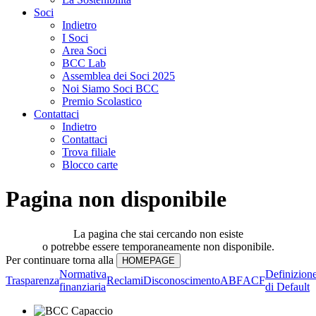
Soci
Indietro
I Soci
Area Soci
BCC Lab
Assemblea dei Soci 2025
Noi Siamo Soci BCC
Premio Scolastico
Contattaci
Indietro
Contattaci
Trova filiale
Blocco carte
Pagina non disponibile
La pagina che stai cercando non esiste
o potrebbe essere temporaneamente non disponibile.
Per continuare torna alla
Normativa
Definizion
Trasparenza
Reclami
Disconoscimento
ABF
ACF
finanziaria
di Default