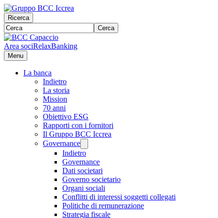
Ricerca
Cerca
Area soci
RelaxBanking
Menu
La banca
Indietro
La storia
Mission
70 anni
Obiettivo ESG
Rapporti con i fornitori
Il Gruppo BCC Iccrea
Governance
Indietro
Governance
Dati societari
Governo societario
Organi sociali
Conflitti di interessi soggetti collegati
Politiche di remunerazione
Strategia fiscale