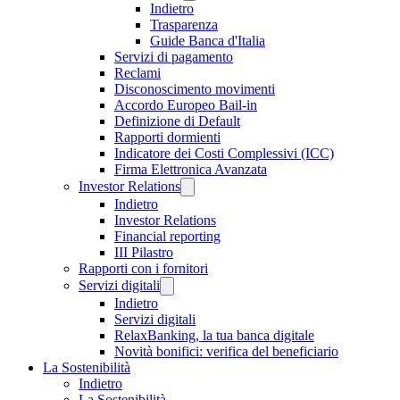
Indietro
Trasparenza
Guide Banca d'Italia
Servizi di pagamento
Reclami
Disconoscimento movimenti
Accordo Europeo Bail-in
Definizione di Default
Rapporti dormienti
Indicatore dei Costi Complessivi (ICC)
Firma Elettronica Avanzata
Investor Relations
Indietro
Investor Relations
Financial reporting
III Pilastro
Rapporti con i fornitori
Servizi digitali
Indietro
Servizi digitali
RelaxBanking, la tua banca digitale
Novità bonifici: verifica del beneficiario
La Sostenibilità
Indietro
La Sostenibilità