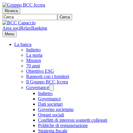
Ricerca
Cerca
Area soci
RelaxBanking
Menu
La banca
Indietro
La storia
Mission
70 anni
Obiettivo ESG
Rapporti con i fornitori
Il Gruppo BCC Iccrea
Governance
Indietro
Governance
Dati societari
Governo societario
Organi sociali
Conflitti di interessi soggetti collegati
Politiche di remunerazione
Strategia fiscale