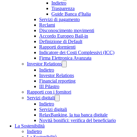
Indietro
Trasparenza
Guide Banca d'Italia
Servizi di pagamento
Reclami
Disconoscimento movimenti
Accordo Europeo Bail-in
Definizione di Default
Rapporti dormienti
Indicatore dei Costi Complessivi (ICC)
Firma Elettronica Avanzata
Investor Relations
Indietro
Investor Relations
Financial reporting
III Pilastro
Rapporti con i fornitori
Servizi digitali
Indietro
Servizi digitali
RelaxBanking, la tua banca digitale
Novità bonifici: verifica del beneficiario
La Sostenibilità
Indietro
La Sostenibilità