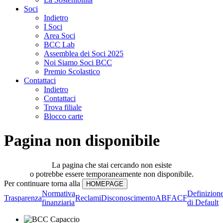
Soci
Indietro
I Soci
Area Soci
BCC Lab
Assemblea dei Soci 2025
Noi Siamo Soci BCC
Premio Scolastico
Contattaci
Indietro
Contattaci
Trova filiale
Blocco carte
Pagina non disponibile
La pagina che stai cercando non esiste
o potrebbe essere temporaneamente non disponibile.
Per continuare torna alla
Normativa
Definizion
Trasparenza
Reclami
Disconoscimento
ABF
ACF
finanziaria
di Default