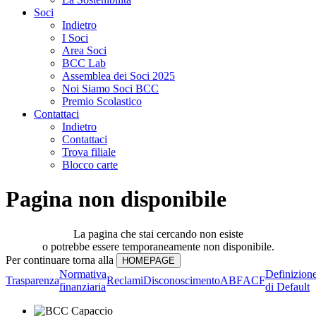
Soci
Indietro
I Soci
Area Soci
BCC Lab
Assemblea dei Soci 2025
Noi Siamo Soci BCC
Premio Scolastico
Contattaci
Indietro
Contattaci
Trova filiale
Blocco carte
Pagina non disponibile
La pagina che stai cercando non esiste
o potrebbe essere temporaneamente non disponibile.
Per continuare torna alla
Normativa
Definizion
Trasparenza
Reclami
Disconoscimento
ABF
ACF
finanziaria
di Default