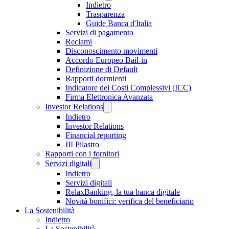
Indietro
Trasparenza
Guide Banca d'Italia
Servizi di pagamento
Reclami
Disconoscimento movimenti
Accordo Europeo Bail-in
Definizione di Default
Rapporti dormienti
Indicatore dei Costi Complessivi (ICC)
Firma Elettronica Avanzata
Investor Relations
Indietro
Investor Relations
Financial reporting
III Pilastro
Rapporti con i fornitori
Servizi digitali
Indietro
Servizi digitali
RelaxBanking, la tua banca digitale
Novità bonifici: verifica del beneficiario
La Sostenibilità
Indietro
La Sostenibilità