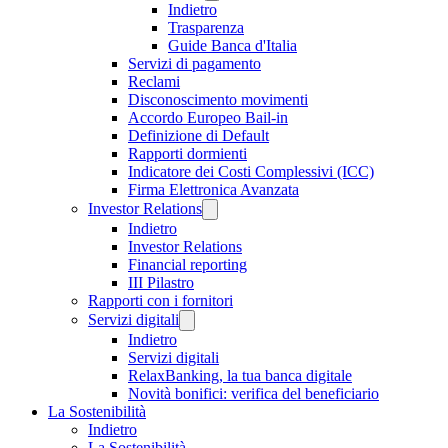
Indietro
Trasparenza
Guide Banca d'Italia
Servizi di pagamento
Reclami
Disconoscimento movimenti
Accordo Europeo Bail-in
Definizione di Default
Rapporti dormienti
Indicatore dei Costi Complessivi (ICC)
Firma Elettronica Avanzata
Investor Relations
Indietro
Investor Relations
Financial reporting
III Pilastro
Rapporti con i fornitori
Servizi digitali
Indietro
Servizi digitali
RelaxBanking, la tua banca digitale
Novità bonifici: verifica del beneficiario
La Sostenibilità
Indietro
La Sostenibilità