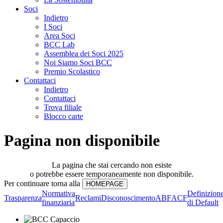
Soci
Indietro
I Soci
Area Soci
BCC Lab
Assemblea dei Soci 2025
Noi Siamo Soci BCC
Premio Scolastico
Contattaci
Indietro
Contattaci
Trova filiale
Blocco carte
Pagina non disponibile
La pagina che stai cercando non esiste
o potrebbe essere temporaneamente non disponibile.
Per continuare torna alla
Normativa
Definizion
Trasparenza
Reclami
Disconoscimento
ABF
ACF
finanziaria
di Default