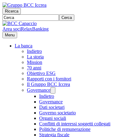
Ricerca
Cerca
Area soci
RelaxBanking
Menu
La banca
Indietro
La storia
Mission
70 anni
Obiettivo ESG
Rapporti con i fornitori
Il Gruppo BCC Iccrea
Governance
Indietro
Governance
Dati societari
Governo societario
Organi sociali
Conflitti di interessi soggetti collegati
Politiche di remunerazione
Strategia fiscale