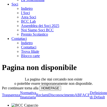
Soci
Indietro
I Soci
Area Soci
BCC Lab
Assemblea dei Soci 2025
Noi Siamo Soci BCC
Premio Scolastico
Contattaci
Indietro
Contattaci
Trova filiale
Blocco carte
Pagina non disponibile
La pagina che stai cercando non esiste
o potrebbe essere temporaneamente non disponibile.
Per continuare torna alla
Normativa
Definizion
Trasparenza
Reclami
Disconoscimento
ABF
ACF
finanziaria
di Default