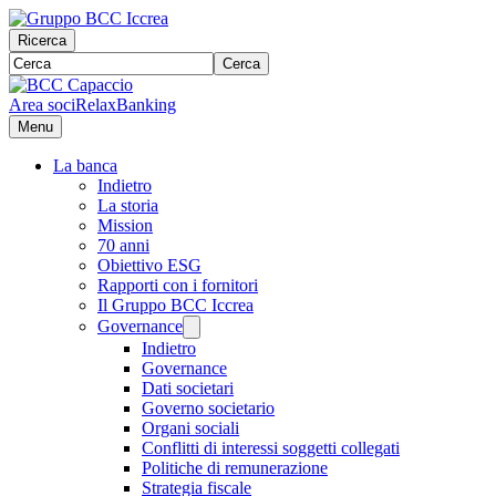
Ricerca
Cerca
Area soci
RelaxBanking
Menu
La banca
Indietro
La storia
Mission
70 anni
Obiettivo ESG
Rapporti con i fornitori
Il Gruppo BCC Iccrea
Governance
Indietro
Governance
Dati societari
Governo societario
Organi sociali
Conflitti di interessi soggetti collegati
Politiche di remunerazione
Strategia fiscale