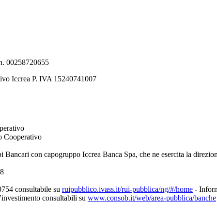
e n. 00258720655
tivo Iccrea P. IVA 15240741007
perativo
to Cooperativo
pi Bancari con capogruppo Iccrea Banca Spa, che ne esercita la direzio
08
0754 consultabile su
ruipubblico.ivass.it/rui-pubblica/ng/#/home
- Inform
d’investimento consultabili su
www.consob.it/web/area-pubblica/banche