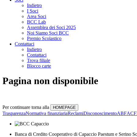
Indietro
I Soci
Area Soci
BCC Lab
Assemblea dei Soci 2025
Noi Siamo Soci BCC
Premio Scolastico
Contattaci
Indietro
Contattaci
Trova filiale
Blocco carte
Pagina non disponibile
Per continuare torna alla
Trasparenza
Normativa finanziaria
Reclami
Disconoscimento
ABF
ACF
Banca di Credito Cooperativo di Capaccio Paestum e Serino So