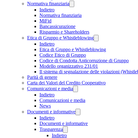
Normativa finanziaria
Indietro
Normativa finanziaria
MiFid
Bancassicurazione
Risparmio e Shareholders
Etica di Gruppo e Whistleblowing
Indietro
Etica di Gruppo e Whistleblowing
Codice Etico di Gruppo
Codice di Condotta Anticorruzione di Gruppo
Modello organizzativo 231/01
Il sistema di segnalazione delle violazioni (Whistl
Parità di genere
Carta dei Valori del Credito Cooperativo
Comunicazioni e media
Indietro
Comunicazioni e media
News
Documenti e informative
Indietro
Documenti e informative
Trasparenza
Indietro