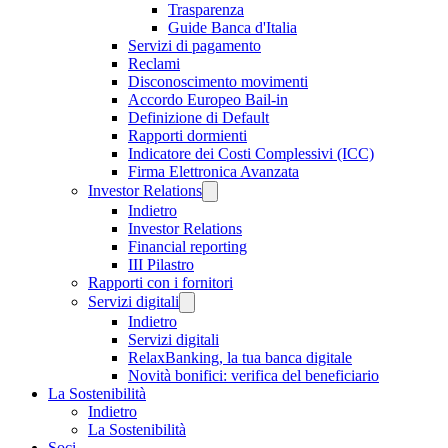
Trasparenza
Guide Banca d'Italia
Servizi di pagamento
Reclami
Disconoscimento movimenti
Accordo Europeo Bail-in
Definizione di Default
Rapporti dormienti
Indicatore dei Costi Complessivi (ICC)
Firma Elettronica Avanzata
Investor Relations
Indietro
Investor Relations
Financial reporting
III Pilastro
Rapporti con i fornitori
Servizi digitali
Indietro
Servizi digitali
RelaxBanking, la tua banca digitale
Novità bonifici: verifica del beneficiario
La Sostenibilità
Indietro
La Sostenibilità
Soci