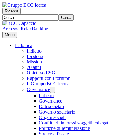
Ricerca
Cerca
Area soci
RelaxBanking
Menu
La banca
Indietro
La storia
Mission
70 anni
Obiettivo ESG
Rapporti con i fornitori
Il Gruppo BCC Iccrea
Governance
Indietro
Governance
Dati societari
Governo societario
Organi sociali
Conflitti di interessi soggetti collegati
Politiche di remunerazione
Strategia fiscale