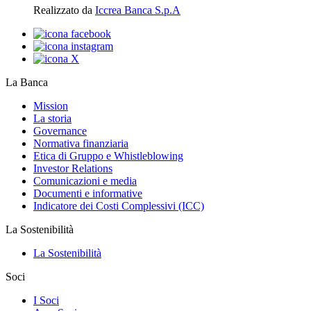
Realizzato da
Iccrea Banca S.p.A
La Banca
Mission
La storia
Governance
Normativa finanziaria
Etica di Gruppo e Whistleblowing
Investor Relations
Comunicazioni e media
Documenti e informative
Indicatore dei Costi Complessivi (ICC)
La Sostenibilità
La Sostenibilità
Soci
I Soci