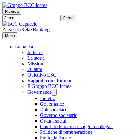
Ricerca
Cerca
Area soci
RelaxBanking
Menu
La banca
Indietro
La storia
Mission
70 anni
Obiettivo ESG
Rapporti con i fornitori
Il Gruppo BCC Iccrea
Governance
Indietro
Governance
Dati societari
Governo societario
Organi sociali
Conflitti di interessi soggetti collegati
Politiche di remunerazione
Strategia fiscale