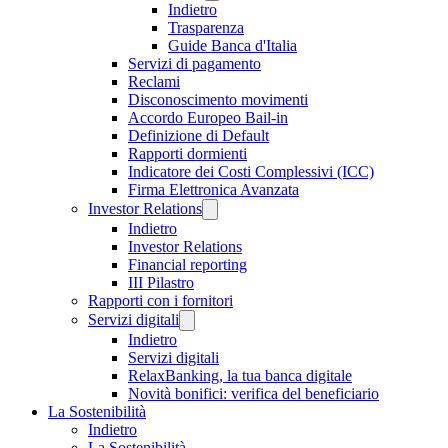
Indietro
Trasparenza
Guide Banca d'Italia
Servizi di pagamento
Reclami
Disconoscimento movimenti
Accordo Europeo Bail-in
Definizione di Default
Rapporti dormienti
Indicatore dei Costi Complessivi (ICC)
Firma Elettronica Avanzata
Investor Relations
Indietro
Investor Relations
Financial reporting
III Pilastro
Rapporti con i fornitori
Servizi digitali
Indietro
Servizi digitali
RelaxBanking, la tua banca digitale
Novità bonifici: verifica del beneficiario
La Sostenibilità
Indietro
La Sostenibilità