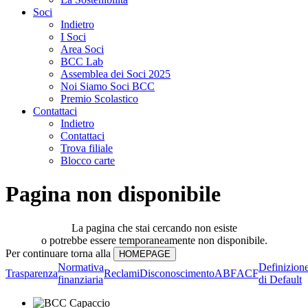
Soci
Indietro
I Soci
Area Soci
BCC Lab
Assemblea dei Soci 2025
Noi Siamo Soci BCC
Premio Scolastico
Contattaci
Indietro
Contattaci
Trova filiale
Blocco carte
Pagina non disponibile
La pagina che stai cercando non esiste
o potrebbe essere temporaneamente non disponibile.
Per continuare torna alla
Normativa
Definizion
Trasparenza
Reclami
Disconoscimento
ABF
ACF
finanziaria
di Default