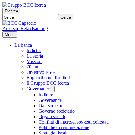
Ricerca
Cerca
Area soci
RelaxBanking
Menu
La banca
Indietro
La storia
Mission
70 anni
Obiettivo ESG
Rapporti con i fornitori
Il Gruppo BCC Iccrea
Governance
Indietro
Governance
Dati societari
Governo societario
Organi sociali
Conflitti di interessi soggetti collegati
Politiche di remunerazione
Strategia fiscale