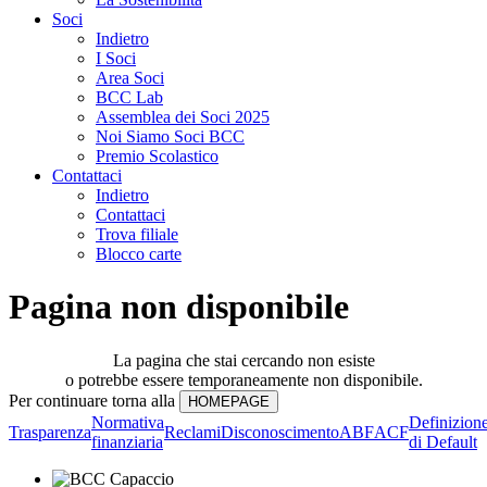
Soci
Indietro
I Soci
Area Soci
BCC Lab
Assemblea dei Soci 2025
Noi Siamo Soci BCC
Premio Scolastico
Contattaci
Indietro
Contattaci
Trova filiale
Blocco carte
Pagina non disponibile
La pagina che stai cercando non esiste
o potrebbe essere temporaneamente non disponibile.
Per continuare torna alla
Normativa
Definizion
Trasparenza
Reclami
Disconoscimento
ABF
ACF
finanziaria
di Default