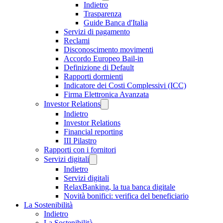
Indietro
Trasparenza
Guide Banca d'Italia
Servizi di pagamento
Reclami
Disconoscimento movimenti
Accordo Europeo Bail-in
Definizione di Default
Rapporti dormienti
Indicatore dei Costi Complessivi (ICC)
Firma Elettronica Avanzata
Investor Relations
Indietro
Investor Relations
Financial reporting
III Pilastro
Rapporti con i fornitori
Servizi digitali
Indietro
Servizi digitali
RelaxBanking, la tua banca digitale
Novità bonifici: verifica del beneficiario
La Sostenibilità
Indietro
La Sostenibilità