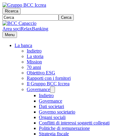
Ricerca
Cerca
Area soci
RelaxBanking
Menu
La banca
Indietro
La storia
Mission
70 anni
Obiettivo ESG
Rapporti con i fornitori
Il Gruppo BCC Iccrea
Governance
Indietro
Governance
Dati societari
Governo societario
Organi sociali
Conflitti di interessi soggetti collegati
Politiche di remunerazione
Strategia fiscale