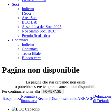
Soci
Indietro
I Soci
Area Soci
BCC Lab
Assemblea dei Soci 2025
Noi Siamo Soci BCC
Premio Scolastico
Contattaci
Indietro
Contattaci
Trova filiale
Blocco carte
Pagina non disponibile
La pagina che stai cercando non esiste
o potrebbe essere temporaneamente non disponibile.
Per continuare torna alla
Normativa
Definizion
Trasparenza
Reclami
Disconoscimento
ABF
ACF
finanziaria
di Default