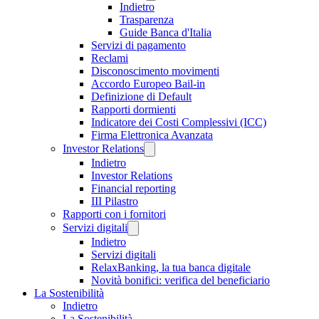
Indietro
Trasparenza
Guide Banca d'Italia
Servizi di pagamento
Reclami
Disconoscimento movimenti
Accordo Europeo Bail-in
Definizione di Default
Rapporti dormienti
Indicatore dei Costi Complessivi (ICC)
Firma Elettronica Avanzata
Investor Relations
Indietro
Investor Relations
Financial reporting
III Pilastro
Rapporti con i fornitori
Servizi digitali
Indietro
Servizi digitali
RelaxBanking, la tua banca digitale
Novità bonifici: verifica del beneficiario
La Sostenibilità
Indietro
La Sostenibilità