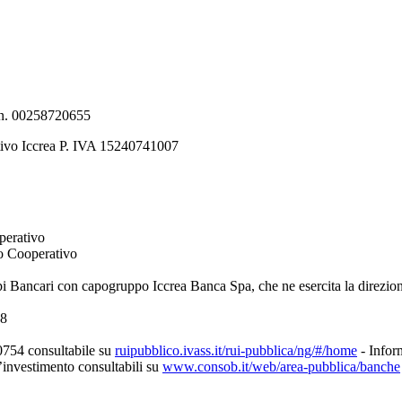
e n. 00258720655
tivo Iccrea P. IVA 15240741007
perativo
to Cooperativo
pi Bancari con capogruppo Iccrea Banca Spa, che ne esercita la direzio
08
0754 consultabile su
ruipubblico.ivass.it/rui-pubblica/ng/#/home
- Inform
d’investimento consultabili su
www.consob.it/web/area-pubblica/banche