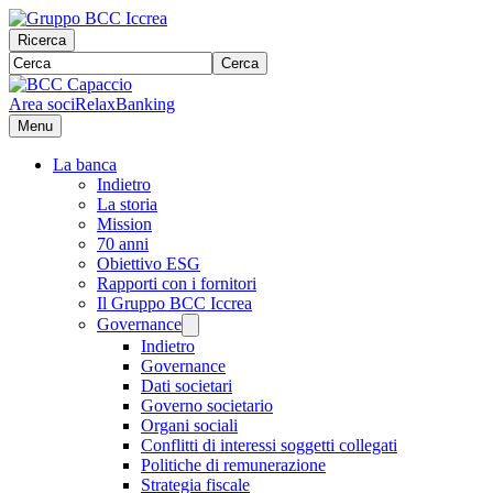
Ricerca
Cerca
Area soci
RelaxBanking
Menu
La banca
Indietro
La storia
Mission
70 anni
Obiettivo ESG
Rapporti con i fornitori
Il Gruppo BCC Iccrea
Governance
Indietro
Governance
Dati societari
Governo societario
Organi sociali
Conflitti di interessi soggetti collegati
Politiche di remunerazione
Strategia fiscale