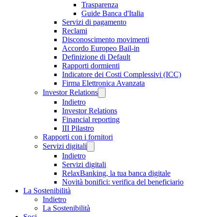
Trasparenza
Guide Banca d'Italia
Servizi di pagamento
Reclami
Disconoscimento movimenti
Accordo Europeo Bail-in
Definizione di Default
Rapporti dormienti
Indicatore dei Costi Complessivi (ICC)
Firma Elettronica Avanzata
Investor Relations
Indietro
Investor Relations
Financial reporting
III Pilastro
Rapporti con i fornitori
Servizi digitali
Indietro
Servizi digitali
RelaxBanking, la tua banca digitale
Novità bonifici: verifica del beneficiario
La Sostenibilità
Indietro
La Sostenibilità
Soci