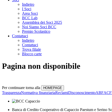
Indietro
I Soci
Area Soci
BCC Lab
Assemblea dei Soci 2025
Noi Siamo Soci BCC
Premio Scolastico
Contattaci
Indietro
Contattaci
Trova filiale
Blocco carte
Pagina non disponibile
Per continuare torna alla
Trasparenza
Normativa finanziaria
Reclami
Disconoscimento
ABF
ACF
Banca di Credito Cooperativo di Capaccio Paestum e Serino So