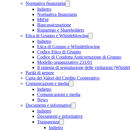
Normativa finanziaria
Indietro
Normativa finanziaria
MiFid
Bancassicurazione
Risparmio e Shareholders
Etica di Gruppo e Whistleblowing
Indietro
Etica di Gruppo e Whistleblowing
Codice Etico di Gruppo
Codice di Condotta Anticorruzione di Gruppo
Modello organizzativo 231/01
Il sistema di segnalazione delle violazioni (Whistl
Parità di genere
Carta dei Valori del Credito Cooperativo
Comunicazioni e media
Indietro
Comunicazioni e media
News
Documenti e informative
Indietro
Documenti e informative
Trasparenza
Indietro