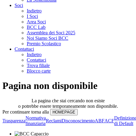
Soci
Indietro
I Soci
Area Soci
BCC Lab
Assemblea dei Soci 2025
Noi Siamo Soci BCC
Premio Scolastico
Contattaci
Indietro
Contattaci
Trova filiale
Blocco carte
Pagina non disponibile
La pagina che stai cercando non esiste
o potrebbe essere temporaneamente non disponibile.
Per continuare torna alla
Normativa
Definizion
Trasparenza
Reclami
Disconoscimento
ABF
ACF
finanziaria
di Default