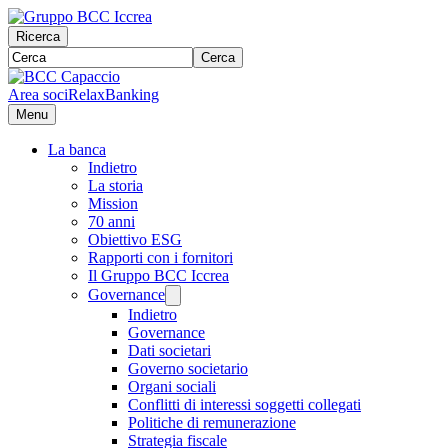
Ricerca
Cerca
Area soci
RelaxBanking
Menu
La banca
Indietro
La storia
Mission
70 anni
Obiettivo ESG
Rapporti con i fornitori
Il Gruppo BCC Iccrea
Governance
Indietro
Governance
Dati societari
Governo societario
Organi sociali
Conflitti di interessi soggetti collegati
Politiche di remunerazione
Strategia fiscale