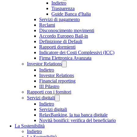
Indietro
Trasparenza
Guide Banca d'Italia
Servizi di pagamento
Reclami
Disconoscimento movimenti
Accordo Europeo Bail-in
Definizione di Default
Rapporti dormienti
Indicatore dei Costi Complessivi (ICC)
Firma Elettronica Avanzata
Investor Relations
Indietro
Investor Relations
Financial reporting
III Pilastro
Rapporti con i fornitori
Servizi digitali
Indietro
Servizi digitali
RelaxBanking, la tua banca digitale
Novità bonifici: verifica del beneficiario
La Sostenibilità
Indietro
La Sostenibilità