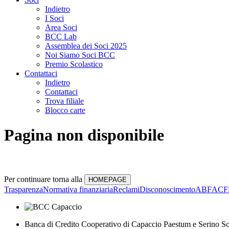
Indietro
I Soci
Area Soci
BCC Lab
Assemblea dei Soci 2025
Noi Siamo Soci BCC
Premio Scolastico
Contattaci
Indietro
Contattaci
Trova filiale
Blocco carte
Pagina non disponibile
Per continuare torna alla
Trasparenza
Normativa finanziaria
Reclami
Disconoscimento
ABF
ACF
Banca di Credito Cooperativo di Capaccio Paestum e Serino So