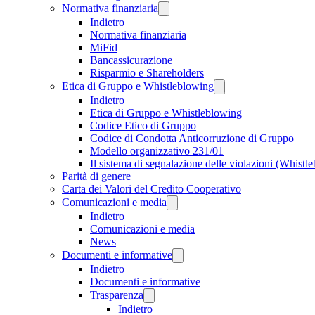
Normativa finanziaria
Indietro
Normativa finanziaria
MiFid
Bancassicurazione
Risparmio e Shareholders
Etica di Gruppo e Whistleblowing
Indietro
Etica di Gruppo e Whistleblowing
Codice Etico di Gruppo
Codice di Condotta Anticorruzione di Gruppo
Modello organizzativo 231/01
Il sistema di segnalazione delle violazioni (Whistl
Parità di genere
Carta dei Valori del Credito Cooperativo
Comunicazioni e media
Indietro
Comunicazioni e media
News
Documenti e informative
Indietro
Documenti e informative
Trasparenza
Indietro