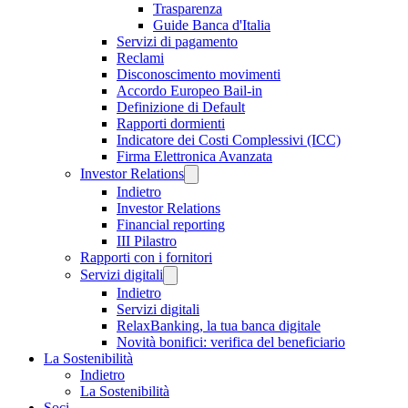
Trasparenza
Guide Banca d'Italia
Servizi di pagamento
Reclami
Disconoscimento movimenti
Accordo Europeo Bail-in
Definizione di Default
Rapporti dormienti
Indicatore dei Costi Complessivi (ICC)
Firma Elettronica Avanzata
Investor Relations
Indietro
Investor Relations
Financial reporting
III Pilastro
Rapporti con i fornitori
Servizi digitali
Indietro
Servizi digitali
RelaxBanking, la tua banca digitale
Novità bonifici: verifica del beneficiario
La Sostenibilità
Indietro
La Sostenibilità
Soci