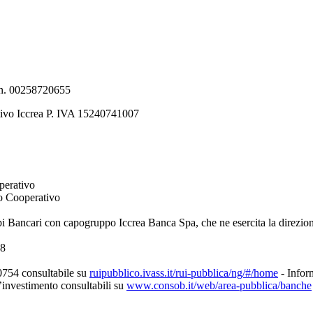
e n. 00258720655
tivo Iccrea P. IVA 15240741007
perativo
to Cooperativo
pi Bancari con capogruppo Iccrea Banca Spa, che ne esercita la direzio
08
0754 consultabile su
ruipubblico.ivass.it/rui-pubblica/ng/#/home
- Inform
d’investimento consultabili su
www.consob.it/web/area-pubblica/banche