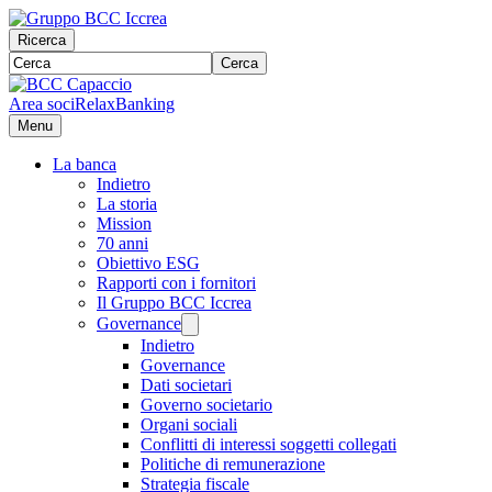
Ricerca
Cerca
Area soci
RelaxBanking
Menu
La banca
Indietro
La storia
Mission
70 anni
Obiettivo ESG
Rapporti con i fornitori
Il Gruppo BCC Iccrea
Governance
Indietro
Governance
Dati societari
Governo societario
Organi sociali
Conflitti di interessi soggetti collegati
Politiche di remunerazione
Strategia fiscale