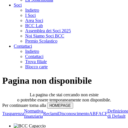
Soci
Indietro
I Soci
Area Soci
BCC Lab
Assemblea dei Soci 2025
Noi Siamo Soci BCC
Premio Scolastico
Contattaci
Indietro
Contattaci
Trova filiale
Blocco carte
Pagina non disponibile
La pagina che stai cercando non esiste
o potrebbe essere temporaneamente non disponibile.
Per continuare torna alla
Normativa
Definizion
Trasparenza
Reclami
Disconoscimento
ABF
ACF
finanziaria
di Default