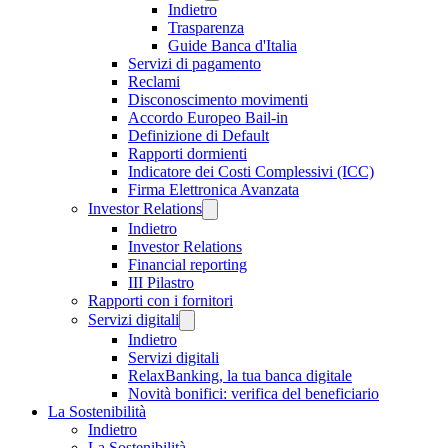
Indietro
Trasparenza
Guide Banca d'Italia
Servizi di pagamento
Reclami
Disconoscimento movimenti
Accordo Europeo Bail-in
Definizione di Default
Rapporti dormienti
Indicatore dei Costi Complessivi (ICC)
Firma Elettronica Avanzata
Investor Relations
Indietro
Investor Relations
Financial reporting
III Pilastro
Rapporti con i fornitori
Servizi digitali
Indietro
Servizi digitali
RelaxBanking, la tua banca digitale
Novità bonifici: verifica del beneficiario
La Sostenibilità
Indietro
La Sostenibilità