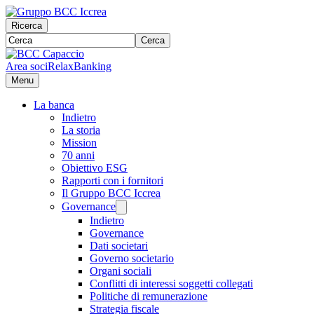
Ricerca
Cerca
Area soci
RelaxBanking
Menu
La banca
Indietro
La storia
Mission
70 anni
Obiettivo ESG
Rapporti con i fornitori
Il Gruppo BCC Iccrea
Governance
Indietro
Governance
Dati societari
Governo societario
Organi sociali
Conflitti di interessi soggetti collegati
Politiche di remunerazione
Strategia fiscale