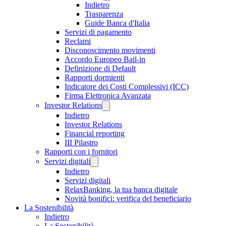
Indietro
Trasparenza
Guide Banca d'Italia
Servizi di pagamento
Reclami
Disconoscimento movimenti
Accordo Europeo Bail-in
Definizione di Default
Rapporti dormienti
Indicatore dei Costi Complessivi (ICC)
Firma Elettronica Avanzata
Investor Relations
Indietro
Investor Relations
Financial reporting
III Pilastro
Rapporti con i fornitori
Servizi digitali
Indietro
Servizi digitali
RelaxBanking, la tua banca digitale
Novità bonifici: verifica del beneficiario
La Sostenibilità
Indietro
La Sostenibilità