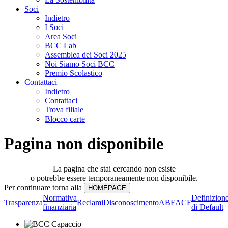
Soci
Indietro
I Soci
Area Soci
BCC Lab
Assemblea dei Soci 2025
Noi Siamo Soci BCC
Premio Scolastico
Contattaci
Indietro
Contattaci
Trova filiale
Blocco carte
Pagina non disponibile
La pagina che stai cercando non esiste
o potrebbe essere temporaneamente non disponibile.
Per continuare torna alla
Normativa
Definizion
Trasparenza
Reclami
Disconoscimento
ABF
ACF
finanziaria
di Default