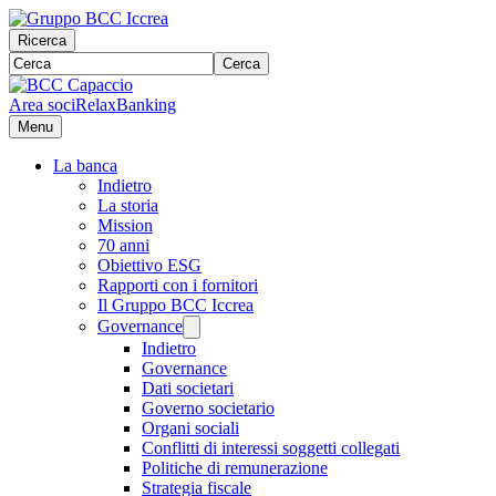
Ricerca
Cerca
Area soci
RelaxBanking
Menu
La banca
Indietro
La storia
Mission
70 anni
Obiettivo ESG
Rapporti con i fornitori
Il Gruppo BCC Iccrea
Governance
Indietro
Governance
Dati societari
Governo societario
Organi sociali
Conflitti di interessi soggetti collegati
Politiche di remunerazione
Strategia fiscale