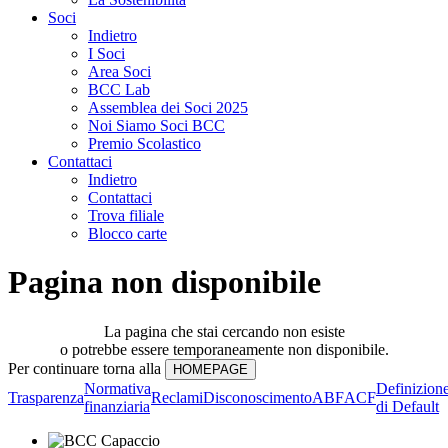
Soci
Indietro
I Soci
Area Soci
BCC Lab
Assemblea dei Soci 2025
Noi Siamo Soci BCC
Premio Scolastico
Contattaci
Indietro
Contattaci
Trova filiale
Blocco carte
Pagina non disponibile
La pagina che stai cercando non esiste
o potrebbe essere temporaneamente non disponibile.
Per continuare torna alla
Normativa
Definizion
Trasparenza
Reclami
Disconoscimento
ABF
ACF
finanziaria
di Default