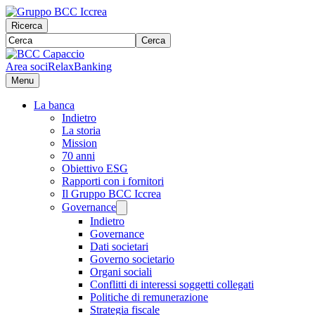
Ricerca
Cerca
Area soci
RelaxBanking
Menu
La banca
Indietro
La storia
Mission
70 anni
Obiettivo ESG
Rapporti con i fornitori
Il Gruppo BCC Iccrea
Governance
Indietro
Governance
Dati societari
Governo societario
Organi sociali
Conflitti di interessi soggetti collegati
Politiche di remunerazione
Strategia fiscale