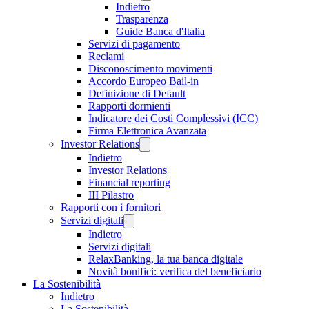
Indietro
Trasparenza
Guide Banca d'Italia
Servizi di pagamento
Reclami
Disconoscimento movimenti
Accordo Europeo Bail-in
Definizione di Default
Rapporti dormienti
Indicatore dei Costi Complessivi (ICC)
Firma Elettronica Avanzata
Investor Relations
Indietro
Investor Relations
Financial reporting
III Pilastro
Rapporti con i fornitori
Servizi digitali
Indietro
Servizi digitali
RelaxBanking, la tua banca digitale
Novità bonifici: verifica del beneficiario
La Sostenibilità
Indietro
La Sostenibilità