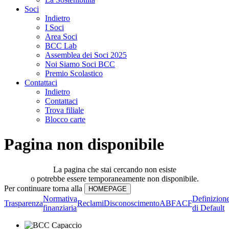
Soci
Indietro
I Soci
Area Soci
BCC Lab
Assemblea dei Soci 2025
Noi Siamo Soci BCC
Premio Scolastico
Contattaci
Indietro
Contattaci
Trova filiale
Blocco carte
Pagina non disponibile
La pagina che stai cercando non esiste
o potrebbe essere temporaneamente non disponibile.
Per continuare torna alla
Normativa
Definizion
Trasparenza
Reclami
Disconoscimento
ABF
ACF
finanziaria
di Default