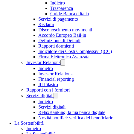
Indietro
Trasparenza
Guide Banca d'Italia
Servizi di pagamento
Reclami
Disconoscimento movimenti
Accordo Europeo Bail-in
Definizione di Default
Rapporti dormienti
Indicatore dei Costi Complessivi (ICC)
Firma Elettronica Avanzata
Investor Relations
Indietro
Investor Relations
Financial reporting
III Pilastro
Rapporti con i fornitori
Servizi digitali
Indietro
Servizi digitali
RelaxBanking, la tua banca digitale
Novità bonifici: verifica del beneficiario
La Sostenibilità
Indietro
La Sostenibilità