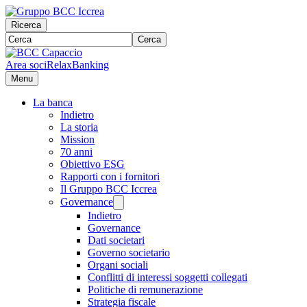
Ricerca
Cerca
Area soci
RelaxBanking
Menu
La banca
Indietro
La storia
Mission
70 anni
Obiettivo ESG
Rapporti con i fornitori
Il Gruppo BCC Iccrea
Governance
Indietro
Governance
Dati societari
Governo societario
Organi sociali
Conflitti di interessi soggetti collegati
Politiche di remunerazione
Strategia fiscale