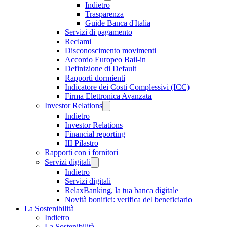
Indietro
Trasparenza
Guide Banca d'Italia
Servizi di pagamento
Reclami
Disconoscimento movimenti
Accordo Europeo Bail-in
Definizione di Default
Rapporti dormienti
Indicatore dei Costi Complessivi (ICC)
Firma Elettronica Avanzata
Investor Relations
Indietro
Investor Relations
Financial reporting
III Pilastro
Rapporti con i fornitori
Servizi digitali
Indietro
Servizi digitali
RelaxBanking, la tua banca digitale
Novità bonifici: verifica del beneficiario
La Sostenibilità
Indietro
La Sostenibilità