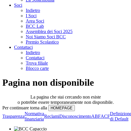
Soci
Indietro
I Soci
Area Soci
BCC Lab
Assemblea dei Soci 2025
Noi Siamo Soci BCC
Premio Scolastico
Contattaci
Indietro
Contattaci
Trova filiale
Blocco carte
Pagina non disponibile
La pagina che stai cercando non esiste
o potrebbe essere temporaneamente non disponibile.
Per continuare torna alla
Normativa
Definizion
Trasparenza
Reclami
Disconoscimento
ABF
ACF
finanziaria
di Default