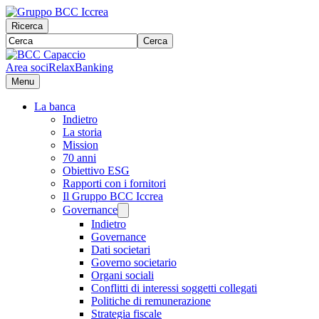
Ricerca
Cerca
Area soci
RelaxBanking
Menu
La banca
Indietro
La storia
Mission
70 anni
Obiettivo ESG
Rapporti con i fornitori
Il Gruppo BCC Iccrea
Governance
Indietro
Governance
Dati societari
Governo societario
Organi sociali
Conflitti di interessi soggetti collegati
Politiche di remunerazione
Strategia fiscale