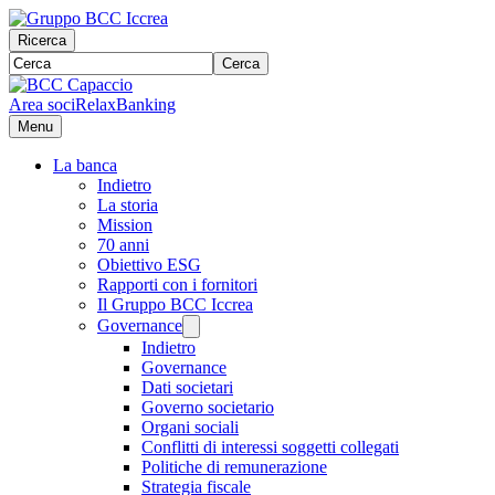
Ricerca
Cerca
Area soci
RelaxBanking
Menu
La banca
Indietro
La storia
Mission
70 anni
Obiettivo ESG
Rapporti con i fornitori
Il Gruppo BCC Iccrea
Governance
Indietro
Governance
Dati societari
Governo societario
Organi sociali
Conflitti di interessi soggetti collegati
Politiche di remunerazione
Strategia fiscale