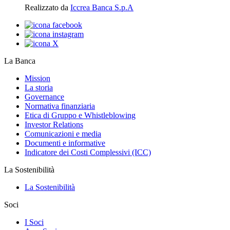
Realizzato da
Iccrea Banca S.p.A
La Banca
Mission
La storia
Governance
Normativa finanziaria
Etica di Gruppo e Whistleblowing
Investor Relations
Comunicazioni e media
Documenti e informative
Indicatore dei Costi Complessivi (ICC)
La Sostenibilità
La Sostenibilità
Soci
I Soci