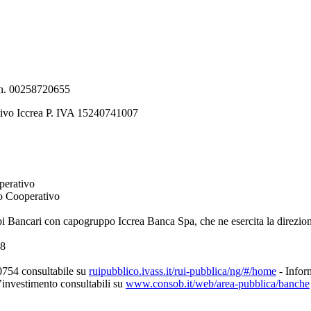
e n. 00258720655
tivo Iccrea P. IVA 15240741007
perativo
to Cooperativo
pi Bancari con capogruppo Iccrea Banca Spa, che ne esercita la direzio
08
0754 consultabile su
ruipubblico.ivass.it/rui-pubblica/ng/#/home
- Inform
d’investimento consultabili su
www.consob.it/web/area-pubblica/banche