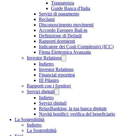
Trasparenza
Guide Banca d'Italia
Servizi di pagamento
Reclami
Disconoscimento movimenti
Accordo Europeo Bail-in
Definizione di Default
Rapporti dormienti
Indicatore dei Costi Complessivi (ICC)
Firma Elettronica Avanzata
Investor Relations
Indietro
Investor Relations
Financial reporting
III Pilastro
Rapporti con i fornitori
Servizi digitali
Indietro
Servizi digitali
RelaxBanking, la tua banca digitale
Novità bonifici: verifica del beneficiario
La Sostenibilità
Indietro
La Sostenibilità
Soci