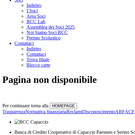
Indietro
I Soci
Area Soci
BCC Lab
Assemblea dei Soci 2025
Noi Siamo Soci BCC
Premio Scolastico
Contattaci
Indietro
Contattaci
Trova filiale
Blocco carte
Pagina non disponibile
Per continuare torna alla
Trasparenza
Normativa finanziaria
Reclami
Disconoscimento
ABF
ACF
Banca di Credito Cooperativo di Capaccio Paestum e Serino So