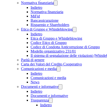
Normativa finanziaria
Indietro
Normativa finanziaria
MiFid
Bancassicurazione
Risparmio e Shareholders
Etica di Gruppo e Whistleblowing
Indietro
Etica di Gruppo e Whistleblowing
Codice Etico di Gruppo
Codice di Condotta Anticorruzione di Gruppo
Modello organizzativo 231/01
Il sistema di segnalazione delle violazioni (Whistl
Parità di genere
Carta dei Valori del Credito Cooperativo
Comunicazioni e media
Indietro
Comunicazioni e media
News
Documenti e informative
Indietro
Documenti e informative
Trasparenza
Indietro