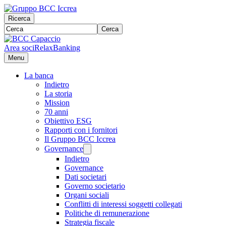
Ricerca
Cerca
Area soci
RelaxBanking
Menu
La banca
Indietro
La storia
Mission
70 anni
Obiettivo ESG
Rapporti con i fornitori
Il Gruppo BCC Iccrea
Governance
Indietro
Governance
Dati societari
Governo societario
Organi sociali
Conflitti di interessi soggetti collegati
Politiche di remunerazione
Strategia fiscale