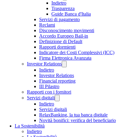
Indietro
Trasparenza
Guide Banca d'Italia
Servizi di pagamento
Reclami
Disconoscimento movimenti
Accordo Europeo Bail-in
Definizione di Default
Rapporti dormienti
Indicatore dei Costi Complessivi (ICC)
Firma Elettronica Avanzata
Investor Relations
Indietro
Investor Relations
Financial reporting
III Pilastro
Rapporti con i fornitori
Servizi digitali
Indietro
Servizi digitali
RelaxBanking, la tua banca digitale
Novità bonifici: verifica del beneficiario
La Sostenibilità
Indietro
La Sostenibilità