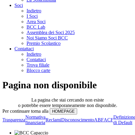
Soci
Indietro
I Soci
Area Soci
BCC Lab
Assemblea dei Soci 2025
Noi Siamo Soci BCC
Premio Scolastico
Contattaci
Indietro
Contattaci
Trova filiale
Blocco carte
Pagina non disponibile
La pagina che stai cercando non esiste
o potrebbe essere temporaneamente non disponibile.
Per continuare torna alla
Normativa
Definizion
Trasparenza
Reclami
Disconoscimento
ABF
ACF
finanziaria
di Default