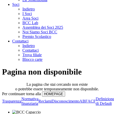
Soci
Indietro
I Soci
Area Soci
BCC Lab
Assemblea dei Soci 2025
Noi Siamo Soci BCC
Premio Scolastico
Contattaci
Indietro
Contattaci
Trova filiale
Blocco carte
Pagina non disponibile
La pagina che stai cercando non esiste
o potrebbe essere temporaneamente non disponibile.
Per continuare torna alla
Normativa
Definizion
Trasparenza
Reclami
Disconoscimento
ABF
ACF
finanziaria
di Default