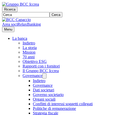
Ricerca
Cerca
Area soci
RelaxBanking
Menu
La banca
Indietro
La storia
Mission
70 anni
Obiettivo ESG
Rapporti con i fornitori
Il Gruppo BCC Iccrea
Governance
Indietro
Governance
Dati societari
Governo societario
Organi sociali
Conflitti di interessi soggetti collegati
Politiche di remunerazione
Strategia fiscale