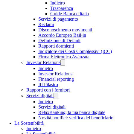
Indietro
Trasparenza
Guide Banca d'Italia
Servizi di pagamento
Reclami
Disconoscimento movimenti
Accordo Europeo Bail-in
Definizione di Default
Rapporti dormienti
Indicatore dei Costi Complessivi (ICC)
Firma Elettronica Avanzata
Investor Relations
Indietro
Investor Relations
Financial reporting
III Pilastro
Rapporti con i fornitori
Servizi digitali
Indietro
Servizi digitali
RelaxBanking, la tua banca digitale
Novità bonifici: verifica del beneficiario
La Sostenibilità
Indietro
La Sostenibilità