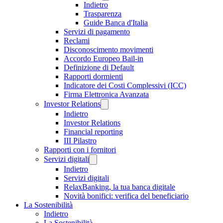
Indietro
Trasparenza
Guide Banca d'Italia
Servizi di pagamento
Reclami
Disconoscimento movimenti
Accordo Europeo Bail-in
Definizione di Default
Rapporti dormienti
Indicatore dei Costi Complessivi (ICC)
Firma Elettronica Avanzata
Investor Relations
Indietro
Investor Relations
Financial reporting
III Pilastro
Rapporti con i fornitori
Servizi digitali
Indietro
Servizi digitali
RelaxBanking, la tua banca digitale
Novità bonifici: verifica del beneficiario
La Sostenibilità
Indietro
La Sostenibilità