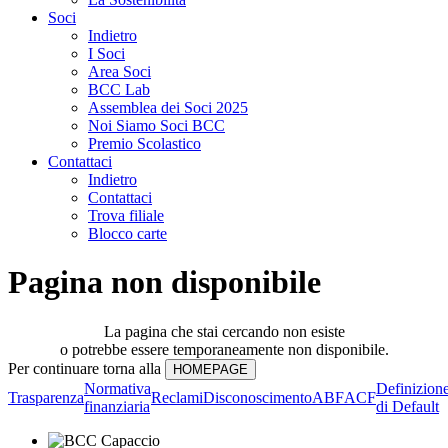
Soci
Indietro
I Soci
Area Soci
BCC Lab
Assemblea dei Soci 2025
Noi Siamo Soci BCC
Premio Scolastico
Contattaci
Indietro
Contattaci
Trova filiale
Blocco carte
Pagina non disponibile
La pagina che stai cercando non esiste
o potrebbe essere temporaneamente non disponibile.
Per continuare torna alla
Normativa
Definizion
Trasparenza
Reclami
Disconoscimento
ABF
ACF
finanziaria
di Default