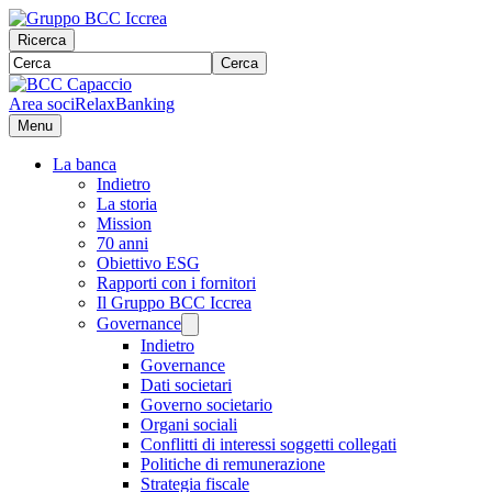
Ricerca
Cerca
Area soci
RelaxBanking
Menu
La banca
Indietro
La storia
Mission
70 anni
Obiettivo ESG
Rapporti con i fornitori
Il Gruppo BCC Iccrea
Governance
Indietro
Governance
Dati societari
Governo societario
Organi sociali
Conflitti di interessi soggetti collegati
Politiche di remunerazione
Strategia fiscale