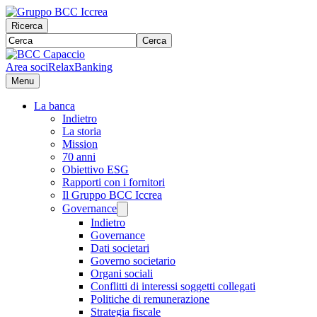
Ricerca
Cerca
Area soci
RelaxBanking
Menu
La banca
Indietro
La storia
Mission
70 anni
Obiettivo ESG
Rapporti con i fornitori
Il Gruppo BCC Iccrea
Governance
Indietro
Governance
Dati societari
Governo societario
Organi sociali
Conflitti di interessi soggetti collegati
Politiche di remunerazione
Strategia fiscale