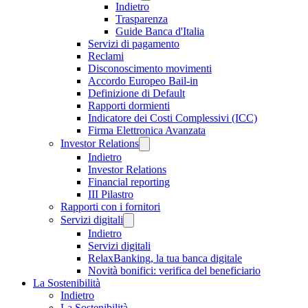
Indietro
Trasparenza
Guide Banca d'Italia
Servizi di pagamento
Reclami
Disconoscimento movimenti
Accordo Europeo Bail-in
Definizione di Default
Rapporti dormienti
Indicatore dei Costi Complessivi (ICC)
Firma Elettronica Avanzata
Investor Relations
Indietro
Investor Relations
Financial reporting
III Pilastro
Rapporti con i fornitori
Servizi digitali
Indietro
Servizi digitali
RelaxBanking, la tua banca digitale
Novità bonifici: verifica del beneficiario
La Sostenibilità
Indietro
La Sostenibilità