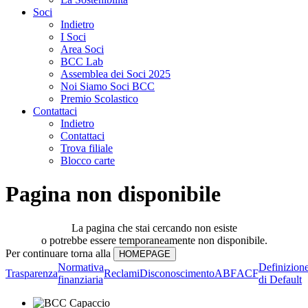
Soci
Indietro
I Soci
Area Soci
BCC Lab
Assemblea dei Soci 2025
Noi Siamo Soci BCC
Premio Scolastico
Contattaci
Indietro
Contattaci
Trova filiale
Blocco carte
Pagina non disponibile
La pagina che stai cercando non esiste
o potrebbe essere temporaneamente non disponibile.
Per continuare torna alla
Normativa
Definizion
Trasparenza
Reclami
Disconoscimento
ABF
ACF
finanziaria
di Default