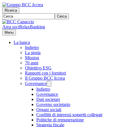
Ricerca
Cerca
Area soci
RelaxBanking
Menu
La banca
Indietro
La storia
Mission
70 anni
Obiettivo ESG
Rapporti con i fornitori
Il Gruppo BCC Iccrea
Governance
Indietro
Governance
Dati societari
Governo societario
Organi sociali
Conflitti di interessi soggetti collegati
Politiche di remunerazione
Strategia fiscale