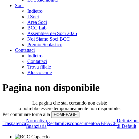
Soci
Indietro
I Soci
Area Soci
BCC Lab
Assemblea dei Soci 2025
Noi Siamo Soci BCC
Premio Scolastico
Contattaci
Indietro
Contattaci
Trova filiale
Blocco carte
Pagina non disponibile
La pagina che stai cercando non esiste
o potrebbe essere temporaneamente non disponibile.
Per continuare torna alla
Normativa
Definizion
Trasparenza
Reclami
Disconoscimento
ABF
ACF
finanziaria
di Default