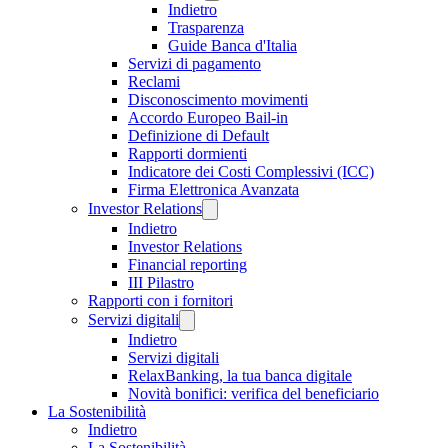
Indietro
Trasparenza
Guide Banca d'Italia
Servizi di pagamento
Reclami
Disconoscimento movimenti
Accordo Europeo Bail-in
Definizione di Default
Rapporti dormienti
Indicatore dei Costi Complessivi (ICC)
Firma Elettronica Avanzata
Investor Relations
Indietro
Investor Relations
Financial reporting
III Pilastro
Rapporti con i fornitori
Servizi digitali
Indietro
Servizi digitali
RelaxBanking, la tua banca digitale
Novità bonifici: verifica del beneficiario
La Sostenibilità
Indietro
La Sostenibilità