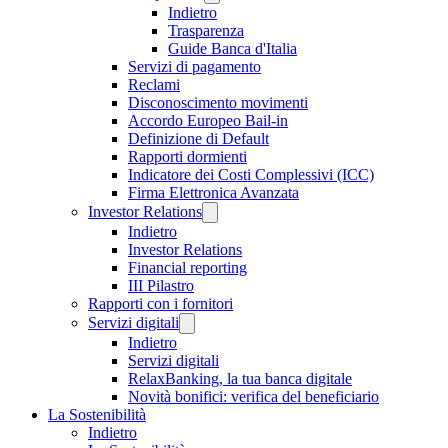
Indietro
Trasparenza
Guide Banca d'Italia
Servizi di pagamento
Reclami
Disconoscimento movimenti
Accordo Europeo Bail-in
Definizione di Default
Rapporti dormienti
Indicatore dei Costi Complessivi (ICC)
Firma Elettronica Avanzata
Investor Relations
Indietro
Investor Relations
Financial reporting
III Pilastro
Rapporti con i fornitori
Servizi digitali
Indietro
Servizi digitali
RelaxBanking, la tua banca digitale
Novità bonifici: verifica del beneficiario
La Sostenibilità
Indietro