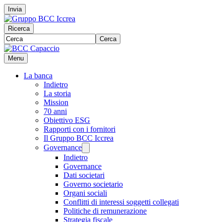
Invia
Ricerca
Cerca
Menu
La banca
Indietro
La storia
Mission
70 anni
Obiettivo ESG
Rapporti con i fornitori
Il Gruppo BCC Iccrea
Governance
Indietro
Governance
Dati societari
Governo societario
Organi sociali
Conflitti di interessi soggetti collegati
Politiche di remunerazione
Strategia fiscale